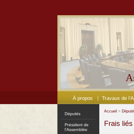
A
À propos
Travaux de l'
Accueil
>
Déput
Députés
Frais lié
Président de
l'Assemblée