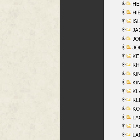
HE
HIE
ISL
JA
JOH
JOH
KEN
KHA
KI
KIN
KL
KLE
KO
LA
LAG
LAM