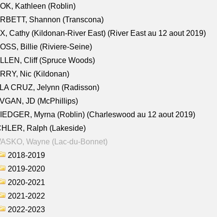
K, Kathleen (Roblin)
RBETT, Shannon (Transcona)
, Cathy (Kildonan-River East) (River East au 12 aout 2019)
SS, Billie (Riviere-Seine)
LEN, Cliff (Spruce Woods)
RY, Nic (Kildonan)
LA CRUZ, Jelynn (Radisson)
VGAN, JD (McPhillips)
EDGER, Myrna (Roblin) (Charleswood au 12 aout 2019)
CHLER, Ralph (Lakeside)
ASKO, Wayne (Lac-du-Bonnet)
2018-2019
2019-2020
2020-2021
2021-2022
2022-2023