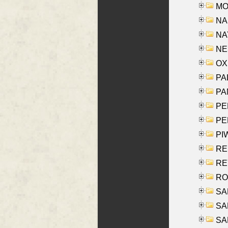
MOY
NA
NAY
NES
OXE
PAL
PA
PE
PE
PIW
RE
REY
RO
SAL
SA
SA