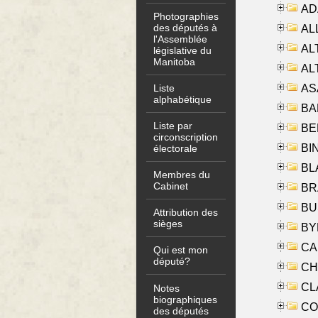
AD
Photographies
des députés à
ALL
l'Assemblée
AL
législative du
Manitoba
AL
AS
Liste
alphabétique
BA
Liste par
BER
circonscription
BI
électorale
BLA
Membres du
Cabinet
BRA
BUS
Attribution des
sièges
BYR
CA
Qui est mon
député?
CHE
CLA
Notes
biographiques
CO
des députés