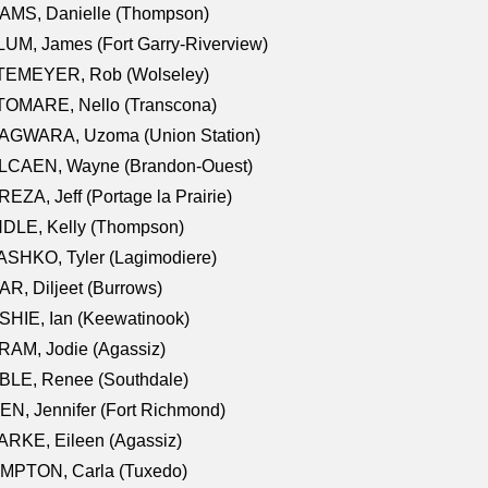
AMS, Danielle (Thompson)
UM, James (Fort Garry-Riverview)
TEMEYER, Rob (Wolseley)
TOMARE, Nello (Transcona)
AGWARA, Uzoma (Union Station)
LCAEN, Wayne (Brandon-Ouest)
EZA, Jeff (Portage la Prairie)
NDLE, Kelly (Thompson)
SHKO, Tyler (Lagimodiere)
R, Diljeet (Burrows)
HIE, Ian (Keewatinook)
AM, Jodie (Agassiz)
BLE, Renee (Southdale)
N, Jennifer (Fort Richmond)
RKE, Eileen (Agassiz)
MPTON, Carla (Tuxedo)