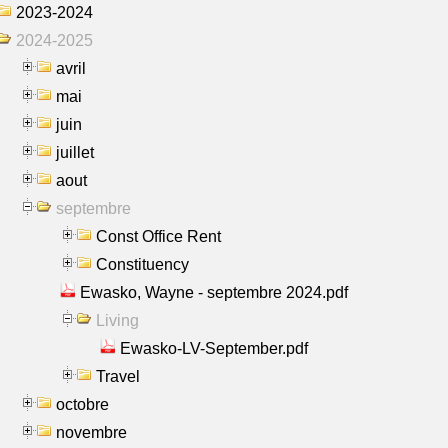
2023-2024
2024-2025
avril
mai
juin
juillet
aout
septembre
Const Office Rent
Constituency
Ewasko, Wayne - septembre 2024.pdf
Living
Ewasko-LV-September.pdf
Travel
octobre
novembre