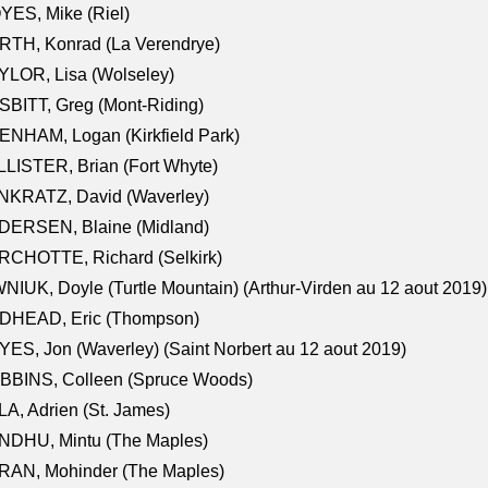
ES, Mike (Riel)
RTH, Konrad (La Verendrye)
LOR, Lisa (Wolseley)
BITT, Greg (Mont-Riding)
NHAM, Logan (Kirkfield Park)
LISTER, Brian (Fort Whyte)
NKRATZ, David (Waverley)
DERSEN, Blaine (Midland)
RCHOTTE, Richard (Selkirk)
NIUK, Doyle (Turtle Mountain) (Arthur-Virden au 12 aout 2019)
DHEAD, Eric (Thompson)
ES, Jon (Waverley) (Saint Norbert au 12 aout 2019)
BBINS, Colleen (Spruce Woods)
A, Adrien (St. James)
NDHU, Mintu (The Maples)
RAN, Mohinder (The Maples)