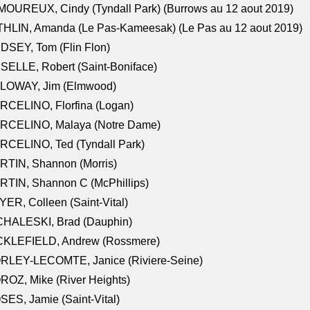
OUREUX, Cindy (Tyndall Park) (Burrows au 12 aout 2019)
HLIN, Amanda (Le Pas-Kameesak) (Le Pas au 12 aout 2019)
DSEY, Tom (Flin Flon)
SELLE, Robert (Saint-Boniface)
LOWAY, Jim (Elmwood)
RCELINO, Florfina (Logan)
RCELINO, Malaya (Notre Dame)
RCELINO, Ted (Tyndall Park)
RTIN, Shannon (Morris)
TIN, Shannon C (McPhillips)
ER, Colleen (Saint-Vital)
CHALESKI, Brad (Dauphin)
CKLEFIELD, Andrew (Rossmere)
RLEY-LECOMTE, Janice (Riviere-Seine)
OZ, Mike (River Heights)
ES, Jamie (Saint-Vital)