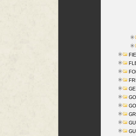
FIE
FLE
FON
FR
GE
GO
GO
GR
GU
GU