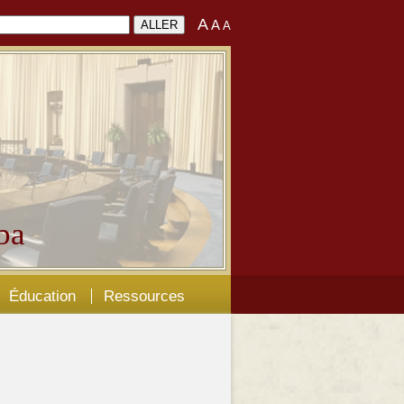
A
A
A
ba
Éducation
Ressources