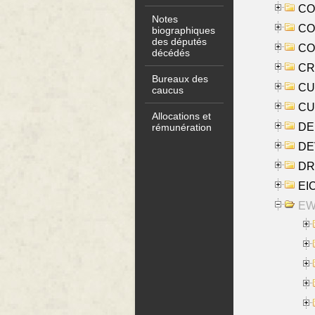
COO
Notes
CO
biographiques
des députés
COX
décédés
CRO
Bureaux des
CUL
caucus
CUR
Allocations et
DE
rémunération
DE
DRI
EI
EW