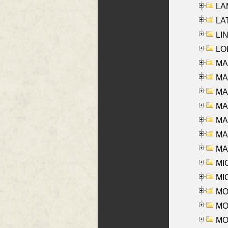
LAM
LAT
LIN
LOI
MA
MA
MA
MA
MA
MAR
MAY
MI
MI
MO
MOR
MOS