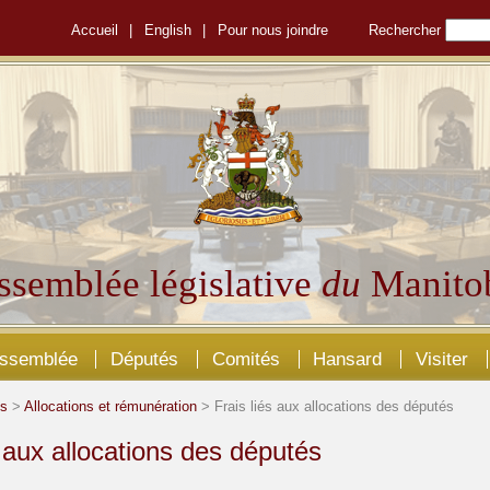
Accueil
|
English
|
Pour nous joindre
Rechercher
ssemblée législative
du
Manito
Assemblée
Députés
Comités
Hansard
Visiter
és
>
Allocations et rémunération
> Frais liés aux allocations des députés
s aux allocations des députés