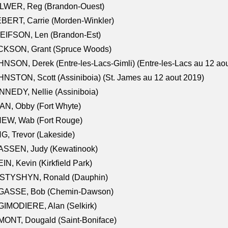
LWER, Reg (Brandon-Ouest)
BERT, Carrie (Morden-Winkler)
EIFSON, Len (Brandon-Est)
CKSON, Grant (Spruce Woods)
NSON, Derek (Entre-les-Lacs-Gimli) (Entre-les-Lacs au 12 ao
NSTON, Scott (Assiniboia) (St. James au 12 aout 2019)
NEDY, Nellie (Assiniboia)
N, Obby (Fort Whyte)
NEW, Wab (Fort Rouge)
G, Trevor (Lakeside)
ASSEN, Judy (Kewatinook)
IN, Kevin (Kirkfield Park)
STYSHYN, Ronald (Dauphin)
GASSE, Bob (Chemin-Dawson)
IMODIERE, Alan (Selkirk)
ONT, Dougald (Saint-Boniface)