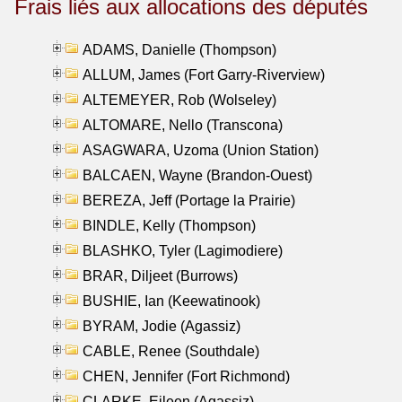
Frais liés aux allocations des députés
ADAMS, Danielle (Thompson)
ALLUM, James (Fort Garry-Riverview)
ALTEMEYER, Rob (Wolseley)
ALTOMARE, Nello (Transcona)
ASAGWARA, Uzoma (Union Station)
BALCAEN, Wayne (Brandon-Ouest)
BEREZA, Jeff (Portage la Prairie)
BINDLE, Kelly (Thompson)
BLASHKO, Tyler (Lagimodiere)
BRAR, Diljeet (Burrows)
BUSHIE, Ian (Keewatinook)
BYRAM, Jodie (Agassiz)
CABLE, Renee (Southdale)
CHEN, Jennifer (Fort Richmond)
CLARKE, Eileen (Agassiz)