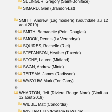
SELINGER, Gregory (Saint-Boniface)
SIMARD, Glen (Brandon-Est)
SMITH, Andrew (Lagimodiere) (Southdale au 12
aout 2019)
SMITH, Bernadette (Point Douglas)
SMOOK, Dennis (La Verendrye)
SQUIRES, Rochelle (Riel)
STEFANSON, Heather (Tuxedo)
STONE, Lauren (Midland)
SWAN, Andrew (Minto)
TEITSMA, James (Radisson)
WASYLIW, Mark (Fort Garry)
WHARTON, Jeff (Riviere Rouge Nord) (Gimli au
12 aout 2019)
WIEBE, Matt (Concordia)
WISHART, Ian (Portage la Prairie)