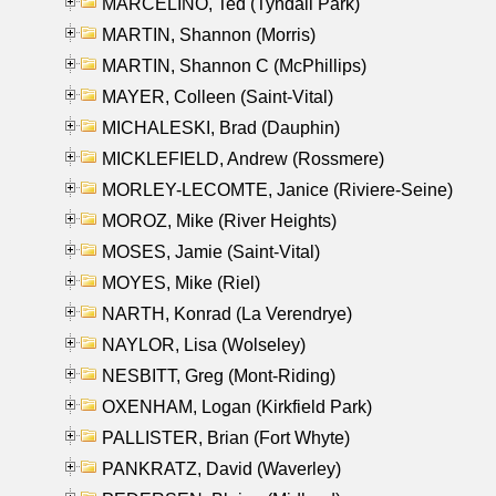
MARCELINO, Ted (Tyndall Park)
MARTIN, Shannon (Morris)
MARTIN, Shannon C (McPhillips)
MAYER, Colleen (Saint-Vital)
MICHALESKI, Brad (Dauphin)
MICKLEFIELD, Andrew (Rossmere)
MORLEY-LECOMTE, Janice (Riviere-Seine)
MOROZ, Mike (River Heights)
MOSES, Jamie (Saint-Vital)
MOYES, Mike (Riel)
NARTH, Konrad (La Verendrye)
NAYLOR, Lisa (Wolseley)
NESBITT, Greg (Mont-Riding)
OXENHAM, Logan (Kirkfield Park)
PALLISTER, Brian (Fort Whyte)
PANKRATZ, David (Waverley)