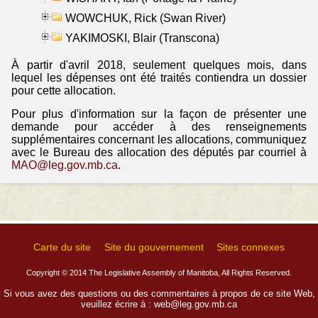
WOWCHUK, Rick (Swan River)
YAKIMOSKI, Blair (Transcona)
À partir d'avril 2018, seulement quelques mois, dans
lequel les dépenses ont été traités contiendra un dossier
pour cette allocation.
Pour plus d'information sur la façon de présenter une
demande pour accéder à des renseignements
supplémentaires concernant les allocations, communiquez
avec le Bureau des allocation des députés par courriel à
MAO@leg.gov.mb.ca
.
Carte du site
Site du gouvernement
Sites connexes
Copyright © 2014 The Legislative Assembly of Manitoba, All Rights Reserved.
Si vous avez des questions ou des commentaires à propos de ce site Web,
veuillez écrire à :
web@leg.gov.mb.ca