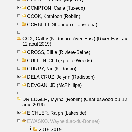
COMPTON, Carla (Tuxedo)
COOK, Kathleen (Roblin)
CORBETT, Shannon (Transcona)
COX, Cathy (Kildonan-River East) (River East au
12 aout 2019)
CROSS, Billie (Riviere-Seine)
CULLEN, Cliff (Spruce Woods)
CURRY, Nic (Kildonan)
DELA CRUZ, Jelynn (Radisson)
DEVGAN, JD (McPhillips)
DRIEDGER, Myrna (Roblin) (Charleswood au 12
aout 2019)
EICHLER, Ralph (Lakeside)
EWASKO, Wayne (Lac-du-Bonnet)
2018-2019