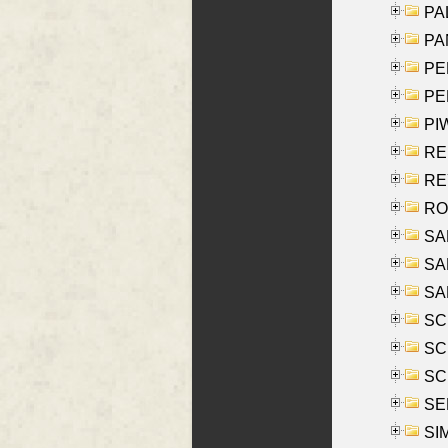
PAL
PA
PE
PE
PIW
RE
REY
RO
SAL
SA
SA
SC
SCH
SCH
SEL
SIM