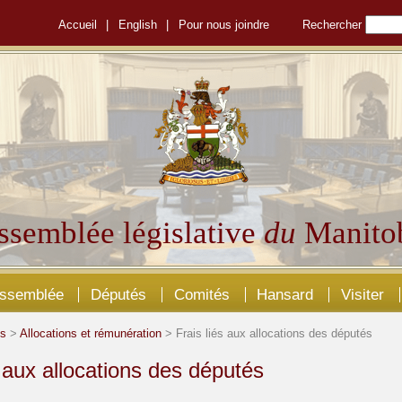
Accueil
|
English
|
Pour nous joindre
Rechercher
ssemblée législative
du
Manito
Assemblée
Députés
Comités
Hansard
Visiter
és
>
Allocations et rémunération
> Frais liés aux allocations des députés
s aux allocations des députés