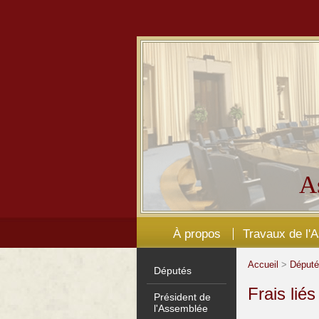
A
À propos
Travaux de l'
Accueil
>
Déput
Députés
Frais lié
Président de
l'Assemblée