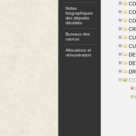
COO
Notes
CO
biographiques
des députés
COX
décédés
CRO
Bureaux des
CUL
caucus
CUR
Allocations et
DE
rémunération
DE
DRI
EI