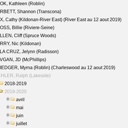
K, Kathleen (Roblin)
RBETT, Shannon (Transcona)
, Cathy (Kildonan-River East) (River East au 12 aout 2019)
SS, Billie (Riviere-Seine)
LEN, Cliff (Spruce Woods)
RY, Nic (Kildonan)
LA CRUZ, Jelynn (Radisson)
VGAN, JD (McPhillips)
EDGER, Myrna (Roblin) (Charleswood au 12 aout 2019)
CHLER, Ralph (Lakeside)
2018-2019
2019-2020
avril
mai
juin
juillet