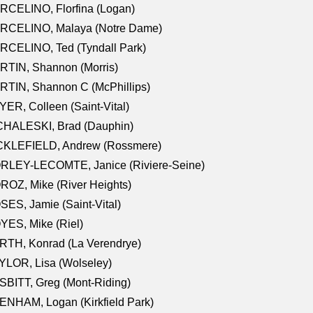
RCELINO, Florfina (Logan)
RCELINO, Malaya (Notre Dame)
RCELINO, Ted (Tyndall Park)
RTIN, Shannon (Morris)
TIN, Shannon C (McPhillips)
ER, Colleen (Saint-Vital)
CHALESKI, Brad (Dauphin)
CKLEFIELD, Andrew (Rossmere)
RLEY-LECOMTE, Janice (Riviere-Seine)
OZ, Mike (River Heights)
ES, Jamie (Saint-Vital)
ES, Mike (Riel)
RTH, Konrad (La Verendrye)
LOR, Lisa (Wolseley)
BITT, Greg (Mont-Riding)
NHAM, Logan (Kirkfield Park)