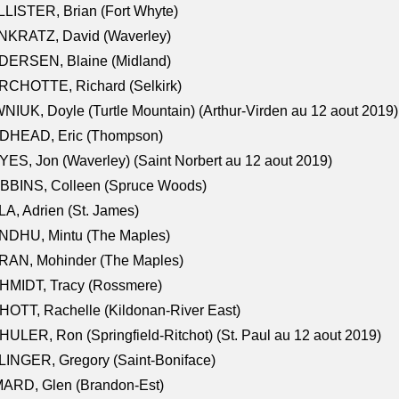
LISTER, Brian (Fort Whyte)
NKRATZ, David (Waverley)
DERSEN, Blaine (Midland)
RCHOTTE, Richard (Selkirk)
NIUK, Doyle (Turtle Mountain) (Arthur-Virden au 12 aout 2019)
DHEAD, Eric (Thompson)
ES, Jon (Waverley) (Saint Norbert au 12 aout 2019)
BBINS, Colleen (Spruce Woods)
A, Adrien (St. James)
NDHU, Mintu (The Maples)
RAN, Mohinder (The Maples)
HMIDT, Tracy (Rossmere)
OTT, Rachelle (Kildonan-River East)
ULER, Ron (Springfield-Ritchot) (St. Paul au 12 aout 2019)
INGER, Gregory (Saint-Boniface)
ARD, Glen (Brandon-Est)