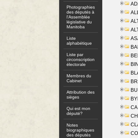
AD
Photographies
des députés à
ALL
l'Assemblée
AL
législative du
Manitoba
AL
AS
Liste
alphabétique
BA
Liste par
BER
circonscription
BI
électorale
BLA
Membres du
Cabinet
BRA
BUS
Attribution des
sièges
BYR
CA
Qui est mon
député?
CHE
CLA
Notes
biographiques
CO
des députés