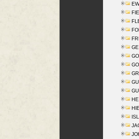
EW
FIE
FLE
FON
FR
GE
GO
GO
GR
GU
GU
HE
HIE
ISL
JA
JOH