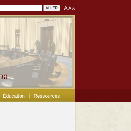
A
A
A
ba
Éducation
Ressources