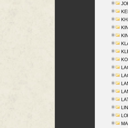
JOH
KEN
KHA
KI
KIN
KL
KLE
KO
LA
LAG
LAM
LAM
LAT
LIN
LOI
MA