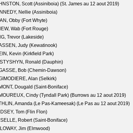
NSTON, Scott (Assiniboia) (St. James au 12 aout 2019)
NEDY, Nellie (Assiniboia)
N, Obby (Fort Whyte)
NEW, Wab (Fort Rouge)
G, Trevor (Lakeside)
ASSEN, Judy (Kewatinook)
IN, Kevin (Kirkfield Park)
STYSHYN, Ronald (Dauphin)
GASSE, Bob (Chemin-Dawson)
IMODIERE, Alan (Selkirk)
ONT, Dougald (Saint-Boniface)
OUREUX, Cindy (Tyndall Park) (Burrows au 12 aout 2019)
HLIN, Amanda (Le Pas-Kameesak) (Le Pas au 12 aout 2019)
DSEY, Tom (Flin Flon)
SELLE, Robert (Saint-Boniface)
LOWAY, Jim (Elmwood)