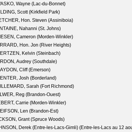
ASKO, Wayne (Lac-du-Bonnet)
LDING, Scott (Kirkfield Park)
TCHER, Hon. Steven (Assiniboia)
TAINE, Nahanni (St. Johns)
IESEN, Cameron (Morden-Winkler)
RRARD, Hon. Jon (River Heights)
ERTZEN, Kelvin (Steinbach)
RDON, Audrey (Southdale)
AYDON, Cliff (Emerson)
ENTER, Josh (Borderland)
ILLEMARD, Sarah (Fort Richmond)
LWER, Reg (Brandon-Ouest)
BERT, Carrie (Morden-Winkler)
EIFSON, Len (Brandon-Est)
CKSON, Grant (Spruce Woods)
NSON, Derek (Entre-les-Lacs-Gimli) (Entre-les-Lacs au 12 ao