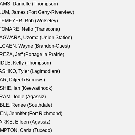
AMS, Danielle (Thompson)
UM, James (Fort Garry-Riverview)
TEMEYER, Rob (Wolseley)
TOMARE, Nello (Transcona)
AGWARA, Uzoma (Union Station)
LCAEN, Wayne (Brandon-Ouest)
EZA, Jeff (Portage la Prairie)
NDLE, Kelly (Thompson)
SHKO, Tyler (Lagimodiere)
R, Diljeet (Burrows)
HIE, Ian (Keewatinook)
AM, Jodie (Agassiz)
BLE, Renee (Southdale)
N, Jennifer (Fort Richmond)
RKE, Eileen (Agassiz)
MPTON, Carla (Tuxedo)