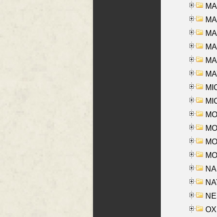
MA
MA
MA
MA
MAR
MAY
MI
MI
MO
MOR
MOS
MOY
NA
NAY
NES
OXE