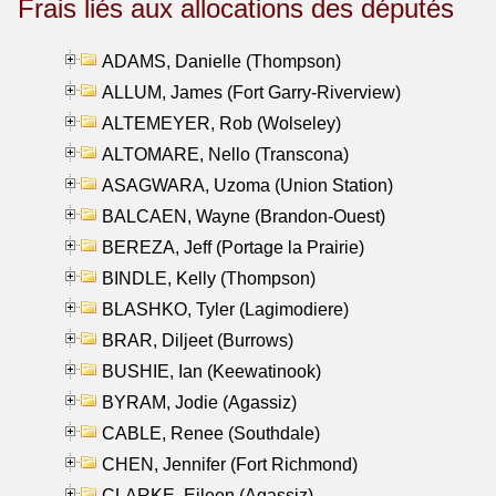
Frais liés aux allocations des députés
ADAMS, Danielle (Thompson)
ALLUM, James (Fort Garry-Riverview)
ALTEMEYER, Rob (Wolseley)
ALTOMARE, Nello (Transcona)
ASAGWARA, Uzoma (Union Station)
BALCAEN, Wayne (Brandon-Ouest)
BEREZA, Jeff (Portage la Prairie)
BINDLE, Kelly (Thompson)
BLASHKO, Tyler (Lagimodiere)
BRAR, Diljeet (Burrows)
BUSHIE, Ian (Keewatinook)
BYRAM, Jodie (Agassiz)
CABLE, Renee (Southdale)
CHEN, Jennifer (Fort Richmond)
CLARKE, Eileen (Agassiz)