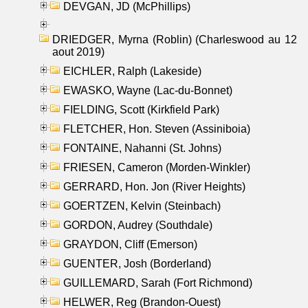
DEVGAN, JD (McPhillips)
DRIEDGER, Myrna (Roblin) (Charleswood au 12
aout 2019)
EICHLER, Ralph (Lakeside)
EWASKO, Wayne (Lac-du-Bonnet)
FIELDING, Scott (Kirkfield Park)
FLETCHER, Hon. Steven (Assiniboia)
FONTAINE, Nahanni (St. Johns)
FRIESEN, Cameron (Morden-Winkler)
GERRARD, Hon. Jon (River Heights)
GOERTZEN, Kelvin (Steinbach)
GORDON, Audrey (Southdale)
GRAYDON, Cliff (Emerson)
GUENTER, Josh (Borderland)
GUILLEMARD, Sarah (Fort Richmond)
HELWER, Reg (Brandon-Ouest)