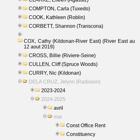
COMPTON, Carla (Tuxedo)
COOK, Kathleen (Roblin)
CORBETT, Shannon (Transcona)
COX, Cathy (Kildonan-River East) (River East au
12 aout 2019)
CROSS, Billie (Riviere-Seine)
CULLEN, Cliff (Spruce Woods)
CURRY, Nic (Kildonan)
DELA CRUZ, Jelynn (Radisson)
2023-2024
2024-2025
avril
mai
Const Office Rent
Constituency