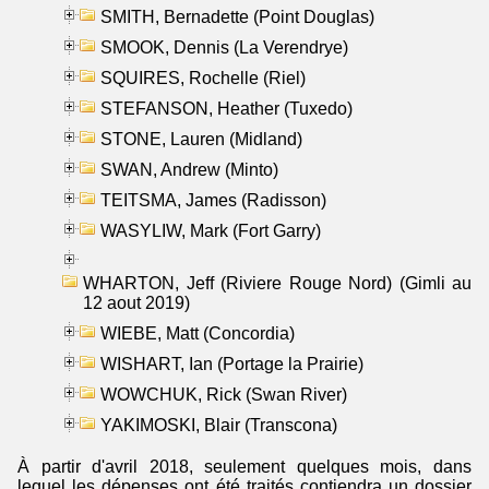
SMITH, Bernadette (Point Douglas)
SMOOK, Dennis (La Verendrye)
SQUIRES, Rochelle (Riel)
STEFANSON, Heather (Tuxedo)
STONE, Lauren (Midland)
SWAN, Andrew (Minto)
TEITSMA, James (Radisson)
WASYLIW, Mark (Fort Garry)
WHARTON, Jeff (Riviere Rouge Nord) (Gimli au
12 aout 2019)
WIEBE, Matt (Concordia)
WISHART, Ian (Portage la Prairie)
WOWCHUK, Rick (Swan River)
YAKIMOSKI, Blair (Transcona)
À partir d'avril 2018, seulement quelques mois, dans
lequel les dépenses ont été traités contiendra un dossier