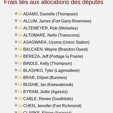
Frais liés aux allocations des députés
ADAMS, Danielle (Thompson)
ALLUM, James (Fort Garry-Riverview)
ALTEMEYER, Rob (Wolseley)
ALTOMARE, Nello (Transcona)
ASAGWARA, Uzoma (Union Station)
BALCAEN, Wayne (Brandon-Ouest)
BEREZA, Jeff (Portage la Prairie)
BINDLE, Kelly (Thompson)
BLASHKO, Tyler (Lagimodiere)
BRAR, Diljeet (Burrows)
BUSHIE, Ian (Keewatinook)
BYRAM, Jodie (Agassiz)
CABLE, Renee (Southdale)
CHEN, Jennifer (Fort Richmond)
CLARKE, Eileen (Agassiz)