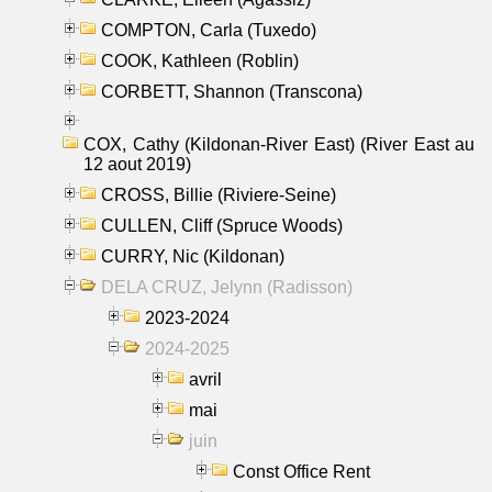
COMPTON, Carla (Tuxedo)
COOK, Kathleen (Roblin)
CORBETT, Shannon (Transcona)
COX, Cathy (Kildonan-River East) (River East au
12 aout 2019)
CROSS, Billie (Riviere-Seine)
CULLEN, Cliff (Spruce Woods)
CURRY, Nic (Kildonan)
DELA CRUZ, Jelynn (Radisson)
2023-2024
2024-2025
avril
mai
juin
Const Office Rent