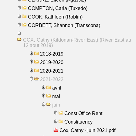
COMPTON, Carla (Tuxedo)
COOK, Kathleen (Roblin)
CORBETT, Shannon (Transcona)
COX, Cathy (Kildonan-River East) (River East au
12 aout 2019)
2018-2019
2019-2020
2020-2021
2021-2022
avril
mai
juin
Const Office Rent
Constituency
Cox, Cathy - juin 2021.pdf