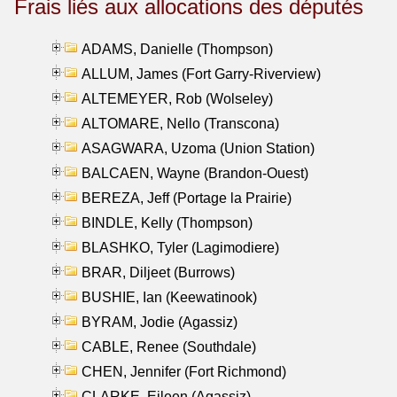
Frais liés aux allocations des députés
ADAMS, Danielle (Thompson)
ALLUM, James (Fort Garry-Riverview)
ALTEMEYER, Rob (Wolseley)
ALTOMARE, Nello (Transcona)
ASAGWARA, Uzoma (Union Station)
BALCAEN, Wayne (Brandon-Ouest)
BEREZA, Jeff (Portage la Prairie)
BINDLE, Kelly (Thompson)
BLASHKO, Tyler (Lagimodiere)
BRAR, Diljeet (Burrows)
BUSHIE, Ian (Keewatinook)
BYRAM, Jodie (Agassiz)
CABLE, Renee (Southdale)
CHEN, Jennifer (Fort Richmond)
CLARKE, Eileen (Agassiz)