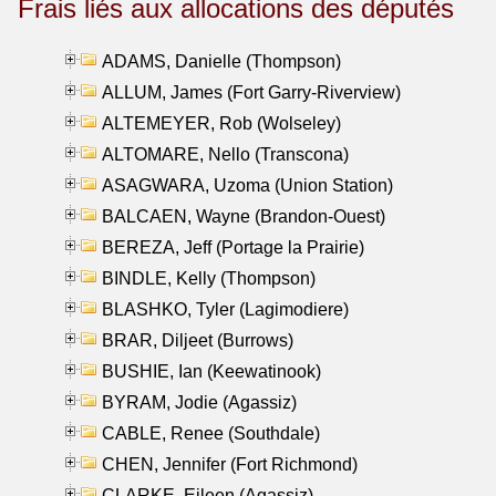
Frais liés aux allocations des députés
ADAMS, Danielle (Thompson)
ALLUM, James (Fort Garry-Riverview)
ALTEMEYER, Rob (Wolseley)
ALTOMARE, Nello (Transcona)
ASAGWARA, Uzoma (Union Station)
BALCAEN, Wayne (Brandon-Ouest)
BEREZA, Jeff (Portage la Prairie)
BINDLE, Kelly (Thompson)
BLASHKO, Tyler (Lagimodiere)
BRAR, Diljeet (Burrows)
BUSHIE, Ian (Keewatinook)
BYRAM, Jodie (Agassiz)
CABLE, Renee (Southdale)
CHEN, Jennifer (Fort Richmond)
CLARKE, Eileen (Agassiz)