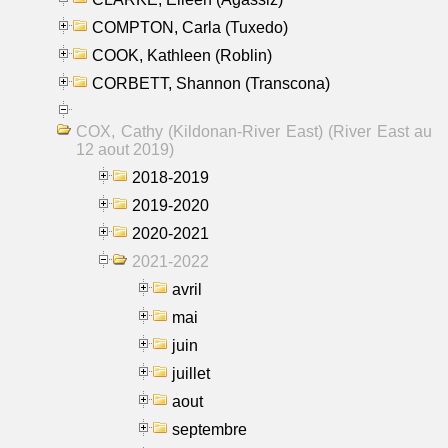
COMPTON, Carla (Tuxedo)
COOK, Kathleen (Roblin)
CORBETT, Shannon (Transcona)
COX, Cathy (Kildonan-River East) (River East au
12 aout 2019)
2018-2019
2019-2020
2020-2021
2021-2022
avril
mai
juin
juillet
aout
septembre