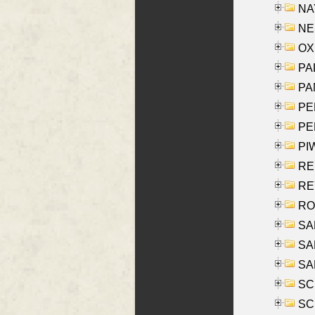
NAY
NES
OXE
PAL
PA
PE
PE
PIW
RE
REY
RO
SAL
SA
SA
SC
SCH