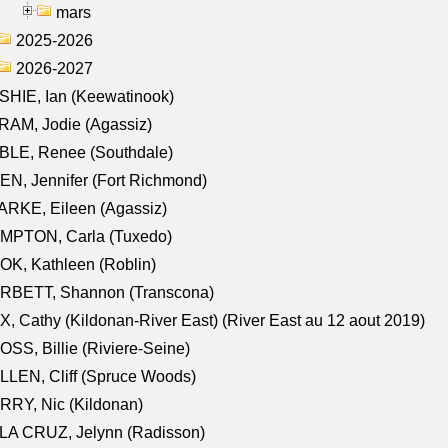
mars
2025-2026
2026-2027
HIE, Ian (Keewatinook)
AM, Jodie (Agassiz)
BLE, Renee (Southdale)
N, Jennifer (Fort Richmond)
RKE, Eileen (Agassiz)
MPTON, Carla (Tuxedo)
K, Kathleen (Roblin)
RBETT, Shannon (Transcona)
, Cathy (Kildonan-River East) (River East au 12 aout 2019)
SS, Billie (Riviere-Seine)
LEN, Cliff (Spruce Woods)
RY, Nic (Kildonan)
LA CRUZ, Jelynn (Radisson)