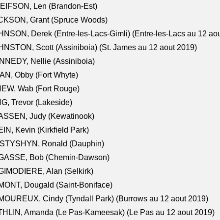
EIFSON, Len (Brandon-Est)
CKSON, Grant (Spruce Woods)
NSON, Derek (Entre-les-Lacs-Gimli) (Entre-les-Lacs au 12 ao
NSTON, Scott (Assiniboia) (St. James au 12 aout 2019)
NEDY, Nellie (Assiniboia)
N, Obby (Fort Whyte)
NEW, Wab (Fort Rouge)
G, Trevor (Lakeside)
ASSEN, Judy (Kewatinook)
IN, Kevin (Kirkfield Park)
STYSHYN, Ronald (Dauphin)
GASSE, Bob (Chemin-Dawson)
IMODIERE, Alan (Selkirk)
ONT, Dougald (Saint-Boniface)
OUREUX, Cindy (Tyndall Park) (Burrows au 12 aout 2019)
HLIN, Amanda (Le Pas-Kameesak) (Le Pas au 12 aout 2019)