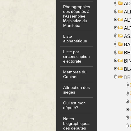
AD
Photographies
des députés à
ALL
l'Assemblée
AL
législative du
Manitoba
AL
AS
Liste
alphabétique
BA
Liste par
BER
circonscription
BI
électorale
BLA
Membres du
Cabinet
BRA
Attribution des
sièges
Qui est mon
député?
Notes
biographiques
des députés