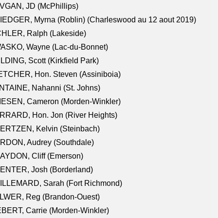
VGAN, JD (McPhillips)
EDGER, Myrna (Roblin) (Charleswood au 12 aout 2019)
CHLER, Ralph (Lakeside)
ASKO, Wayne (Lac-du-Bonnet)
LDING, Scott (Kirkfield Park)
TCHER, Hon. Steven (Assiniboia)
TAINE, Nahanni (St. Johns)
IESEN, Cameron (Morden-Winkler)
RRARD, Hon. Jon (River Heights)
ERTZEN, Kelvin (Steinbach)
RDON, Audrey (Southdale)
AYDON, Cliff (Emerson)
ENTER, Josh (Borderland)
ILLEMARD, Sarah (Fort Richmond)
LWER, Reg (Brandon-Ouest)
BERT, Carrie (Morden-Winkler)