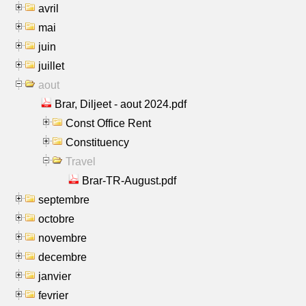
avril
mai
juin
juillet
aout
Brar, Diljeet - aout 2024.pdf
Const Office Rent
Constituency
Travel
Brar-TR-August.pdf
septembre
octobre
novembre
decembre
janvier
fevrier