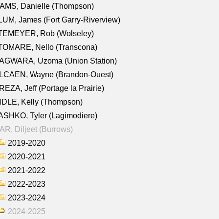
AMS, Danielle (Thompson)
UM, James (Fort Garry-Riverview)
TEMEYER, Rob (Wolseley)
TOMARE, Nello (Transcona)
AGWARA, Uzoma (Union Station)
LCAEN, Wayne (Brandon-Ouest)
EZA, Jeff (Portage la Prairie)
NDLE, Kelly (Thompson)
SHKO, Tyler (Lagimodiere)
R, Diljeet (Burrows)
2019-2020
2020-2021
2021-2022
2022-2023
2023-2024
2024-2025