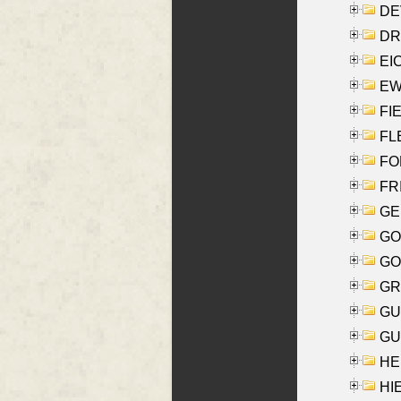
DE
DRI
EI
EW
FIE
FLE
FON
FR
GE
GO
GO
GR
GU
GU
HE
HIE