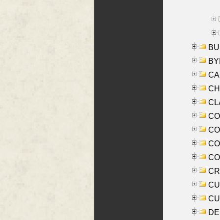
BUS
BYR
CA
CHE
CLA
CO
COO
CO
COX
CRO
CUL
CUR
DE