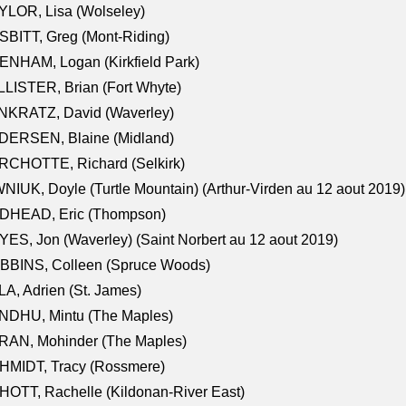
LOR, Lisa (Wolseley)
BITT, Greg (Mont-Riding)
NHAM, Logan (Kirkfield Park)
LISTER, Brian (Fort Whyte)
NKRATZ, David (Waverley)
DERSEN, Blaine (Midland)
RCHOTTE, Richard (Selkirk)
NIUK, Doyle (Turtle Mountain) (Arthur-Virden au 12 aout 2019)
DHEAD, Eric (Thompson)
ES, Jon (Waverley) (Saint Norbert au 12 aout 2019)
BBINS, Colleen (Spruce Woods)
A, Adrien (St. James)
NDHU, Mintu (The Maples)
RAN, Mohinder (The Maples)
HMIDT, Tracy (Rossmere)
OTT, Rachelle (Kildonan-River East)