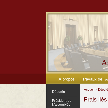
A
À propos
Travaux de l'
Accueil
>
Déput
Députés
Frais lié
Président de
l'Assemblée