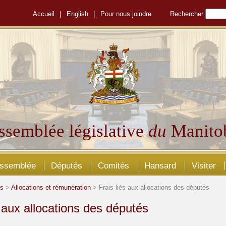
Accueil
|
English
|
Pour nous joindre
Rechercher
ssemblée législative
du
Manito
Assemblée
Députés
Comités
Hansard
Visiter
és
>
Allocations et rémunération
> Frais liés aux allocations des députés
s aux allocations des députés