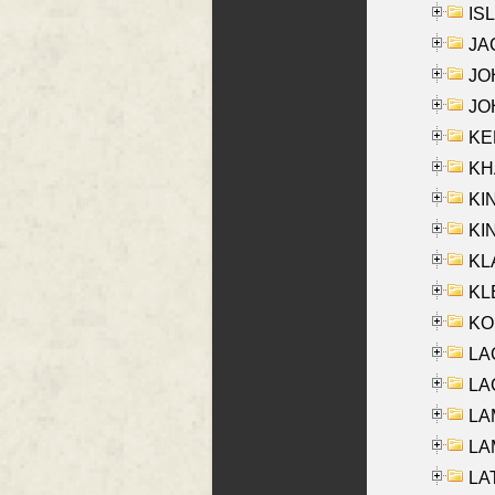
ISL
JA
JOH
JOH
KEN
KHA
KI
KIN
KL
KLE
KO
LA
LAG
LAM
LAM
LAT