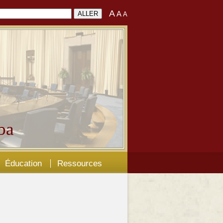
A
A
A
ba
Éducation
Ressources