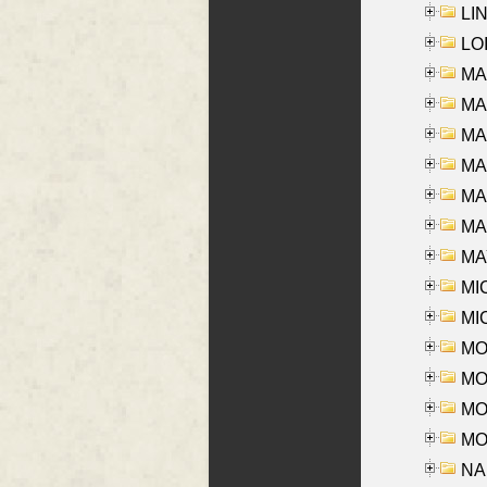
LIN
LOI
MA
MA
MA
MA
MA
MAR
MAY
MI
MI
MO
MOR
MOS
MOY
NA