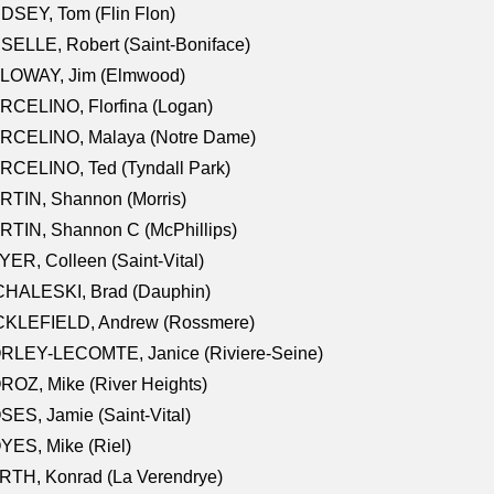
DSEY, Tom (Flin Flon)
SELLE, Robert (Saint-Boniface)
LOWAY, Jim (Elmwood)
RCELINO, Florfina (Logan)
RCELINO, Malaya (Notre Dame)
RCELINO, Ted (Tyndall Park)
RTIN, Shannon (Morris)
TIN, Shannon C (McPhillips)
ER, Colleen (Saint-Vital)
CHALESKI, Brad (Dauphin)
CKLEFIELD, Andrew (Rossmere)
RLEY-LECOMTE, Janice (Riviere-Seine)
OZ, Mike (River Heights)
ES, Jamie (Saint-Vital)
ES, Mike (Riel)
RTH, Konrad (La Verendrye)