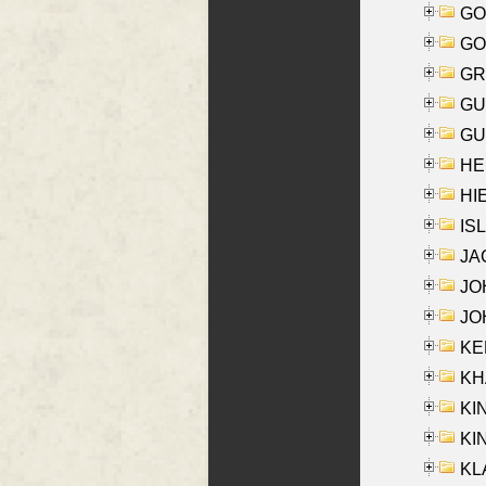
GO
GO
GR
GU
GU
HE
HIE
ISL
JA
JOH
JOH
KEN
KHA
KI
KIN
KL