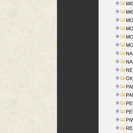
MI
MI
MO
MOR
MOS
MOY
NA
NAY
NES
OXE
PAL
PA
PE
PE
PIW
RE