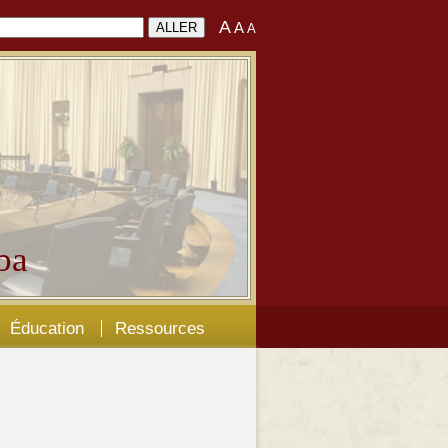
A
A
A
ba
Éducation
Ressources