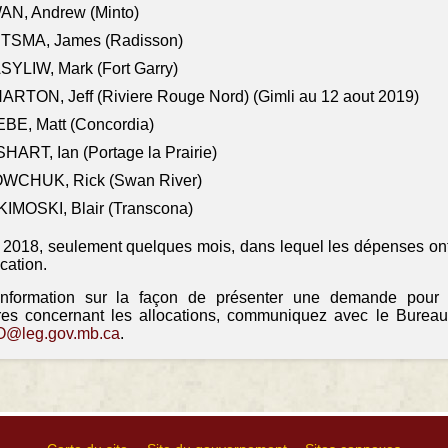
AN, Andrew (Minto)
ITSMA, James (Radisson)
YLIW, Mark (Fort Garry)
RTON, Jeff (Riviere Rouge Nord) (Gimli au 12 aout 2019)
BE, Matt (Concordia)
HART, Ian (Portage la Prairie)
WCHUK, Rick (Swan River)
IMOSKI, Blair (Transcona)
il 2018, seulement quelques mois, dans lequel les dépenses ont
ocation.
information sur la façon de présenter une demande pour
res concernant les allocations, communiquez avec le Bureau
@leg.gov.mb.ca
.