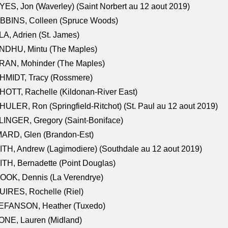
ES, Jon (Waverley) (Saint Norbert au 12 aout 2019)
BBINS, Colleen (Spruce Woods)
A, Adrien (St. James)
NDHU, Mintu (The Maples)
RAN, Mohinder (The Maples)
HMIDT, Tracy (Rossmere)
OTT, Rachelle (Kildonan-River East)
ULER, Ron (Springfield-Ritchot) (St. Paul au 12 aout 2019)
INGER, Gregory (Saint-Boniface)
ARD, Glen (Brandon-Est)
TH, Andrew (Lagimodiere) (Southdale au 12 aout 2019)
TH, Bernadette (Point Douglas)
OOK, Dennis (La Verendrye)
IRES, Rochelle (Riel)
EFANSON, Heather (Tuxedo)
ONE, Lauren (Midland)