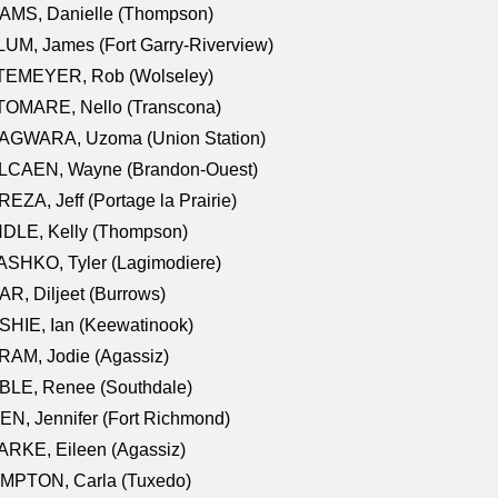
AMS, Danielle (Thompson)
UM, James (Fort Garry-Riverview)
TEMEYER, Rob (Wolseley)
TOMARE, Nello (Transcona)
AGWARA, Uzoma (Union Station)
LCAEN, Wayne (Brandon-Ouest)
EZA, Jeff (Portage la Prairie)
NDLE, Kelly (Thompson)
SHKO, Tyler (Lagimodiere)
R, Diljeet (Burrows)
HIE, Ian (Keewatinook)
AM, Jodie (Agassiz)
BLE, Renee (Southdale)
N, Jennifer (Fort Richmond)
RKE, Eileen (Agassiz)
MPTON, Carla (Tuxedo)