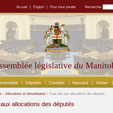
Accueil
|
English
|
Pour nous joindre
Rechercher
ssemblée législative
du
Manito
Assemblée
Députés
Comités
Hansard
Visiter
és
>
Allocations et rémunération
> Frais liés aux allocations des députés
s aux allocations des députés