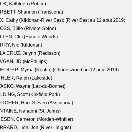
K, Kathleen (Roblin)
RBETT, Shannon (Transcona)
, Cathy (Kildonan-River East) (River East au 12 aout 2019)
SS, Billie (Riviere-Seine)
LEN, Cliff (Spruce Woods)
RY, Nic (Kildonan)
LA CRUZ, Jelynn (Radisson)
VGAN, JD (McPhillips)
EDGER, Myrna (Roblin) (Charleswood au 12 aout 2019)
CHLER, Ralph (Lakeside)
ASKO, Wayne (Lac-du-Bonnet)
LDING, Scott (Kirkfield Park)
TCHER, Hon. Steven (Assiniboia)
TAINE, Nahanni (St. Johns)
IESEN, Cameron (Morden-Winkler)
RRARD, Hon. Jon (River Heights)