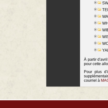
SW
TE
WAS
WHA
WIE
WIS
WO
YAK
À partir d'avr
pour cette all
Pour plus d'
supplémentai
courriel à
MAO