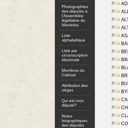
AD
Photographies
des députés à
ALL
l'Assemblée
AL
législative du
Manitoba
AL
AS
Liste
alphabétique
BA
Liste par
BER
circonscription
BI
électorale
BLA
Membres du
Cabinet
BRA
BUS
Attribution des
sièges
BYR
CA
Qui est mon
député?
CHE
CLA
Notes
biographiques
CO
des députés