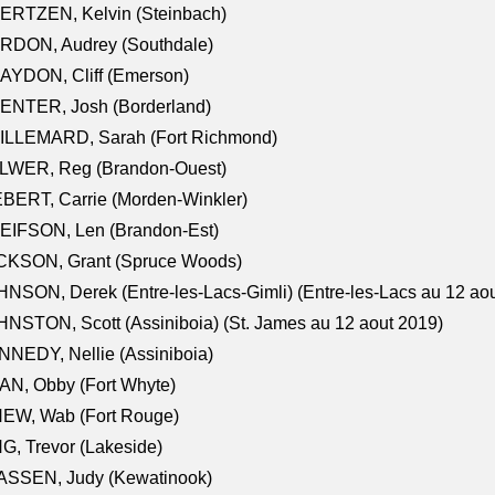
ERTZEN, Kelvin (Steinbach)
RDON, Audrey (Southdale)
AYDON, Cliff (Emerson)
ENTER, Josh (Borderland)
ILLEMARD, Sarah (Fort Richmond)
LWER, Reg (Brandon-Ouest)
BERT, Carrie (Morden-Winkler)
EIFSON, Len (Brandon-Est)
CKSON, Grant (Spruce Woods)
NSON, Derek (Entre-les-Lacs-Gimli) (Entre-les-Lacs au 12 ao
NSTON, Scott (Assiniboia) (St. James au 12 aout 2019)
NEDY, Nellie (Assiniboia)
N, Obby (Fort Whyte)
NEW, Wab (Fort Rouge)
G, Trevor (Lakeside)
ASSEN, Judy (Kewatinook)