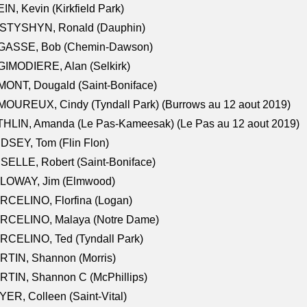
IN, Kevin (Kirkfield Park)
STYSHYN, Ronald (Dauphin)
GASSE, Bob (Chemin-Dawson)
IMODIERE, Alan (Selkirk)
ONT, Dougald (Saint-Boniface)
OUREUX, Cindy (Tyndall Park) (Burrows au 12 aout 2019)
HLIN, Amanda (Le Pas-Kameesak) (Le Pas au 12 aout 2019)
DSEY, Tom (Flin Flon)
SELLE, Robert (Saint-Boniface)
LOWAY, Jim (Elmwood)
RCELINO, Florfina (Logan)
RCELINO, Malaya (Notre Dame)
RCELINO, Ted (Tyndall Park)
RTIN, Shannon (Morris)
TIN, Shannon C (McPhillips)
ER, Colleen (Saint-Vital)