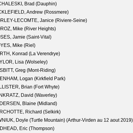
CHALESKI, Brad (Dauphin)
CKLEFIELD, Andrew (Rossmere)
RLEY-LECOMTE, Janice (Riviere-Seine)
OZ, Mike (River Heights)
ES, Jamie (Saint-Vital)
ES, Mike (Riel)
RTH, Konrad (La Verendrye)
LOR, Lisa (Wolseley)
BITT, Greg (Mont-Riding)
NHAM, Logan (Kirkfield Park)
LISTER, Brian (Fort Whyte)
NKRATZ, David (Waverley)
DERSEN, Blaine (Midland)
RCHOTTE, Richard (Selkirk)
NIUK, Doyle (Turtle Mountain) (Arthur-Virden au 12 aout 2019)
DHEAD, Eric (Thompson)