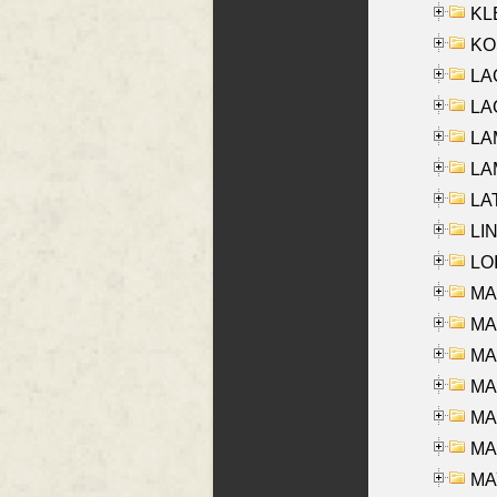
KLE
KO
LA
LAG
LAM
LAM
LAT
LIN
LOI
MA
MA
MA
MA
MA
MAR
MAY