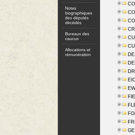
COO
Notes
CO
biographiques
des députés
COX
décédés
CRO
Bureaux des
CUL
caucus
CUR
Allocations et
DE
rémunération
DE
DRI
EI
EW
FIE
FLE
FON
FR
GE