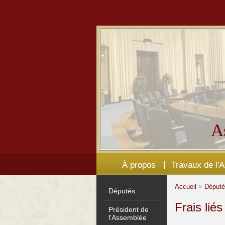
A
À propos
Travaux de l'
Accueil
>
Déput
Députés
Frais lié
Président de
l'Assemblée