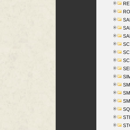
REY
RO
SAL
SA
SA
SC
SCH
SCH
SEL
SIM
SMI
SMI
SM
SQU
ST
ST