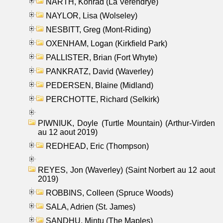
NARTH, Konrad (La Verendrye)
NAYLOR, Lisa (Wolseley)
NESBITT, Greg (Mont-Riding)
OXENHAM, Logan (Kirkfield Park)
PALLISTER, Brian (Fort Whyte)
PANKRATZ, David (Waverley)
PEDERSEN, Blaine (Midland)
PERCHOTTE, Richard (Selkirk)
PIWNIUK, Doyle (Turtle Mountain) (Arthur-Virden
au 12 aout 2019)
REDHEAD, Eric (Thompson)
REYES, Jon (Waverley) (Saint Norbert au 12 aout
2019)
ROBBINS, Colleen (Spruce Woods)
SALA, Adrien (St. James)
SANDHU, Mintu (The Maples)