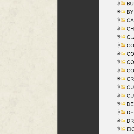
BUS
BYR
CA
CHE
CLA
CO
COO
CO
COX
CRO
CUL
CUR
DE
DE
DRI
EI