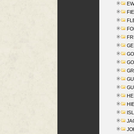
EW
FIE
FLE
FON
FR
GE
GO
GO
GR
GU
GU
HE
HIE
ISL
JA
JOH