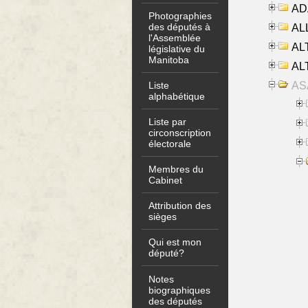
AD
Photographies
des députés à
ALL
l'Assemblée
AL
législative du
Manitoba
AL
AS
Liste
alphabétique
Liste par
circonscription
électorale
Membres du
Cabinet
Attribution des
sièges
Qui est mon
député?
Notes
biographiques
des députés