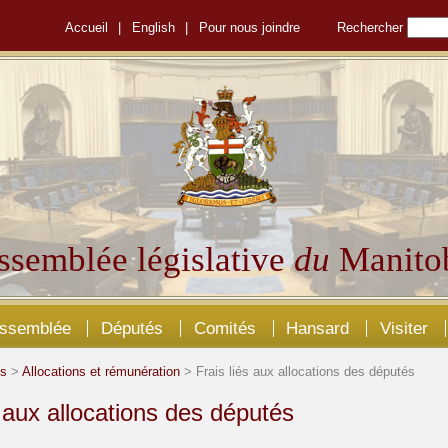
Accueil
|
English
|
Pour nous joindre
Rechercher
ssemblée législative
du
Manito
Assemblée
Députés
Comités
Hansard
Visiter
és
>
Allocations et rémunération
> Frais liés aux allocations des députés
s aux allocations des députés