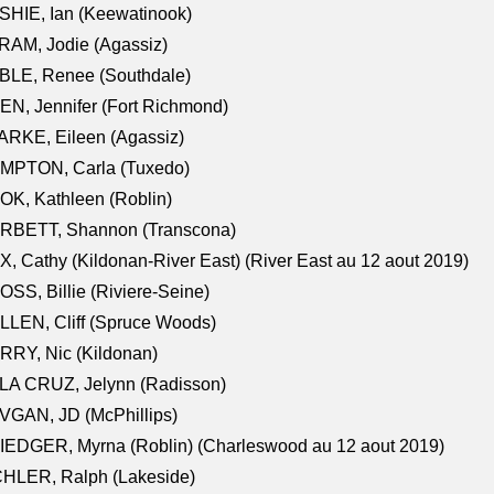
HIE, Ian (Keewatinook)
AM, Jodie (Agassiz)
BLE, Renee (Southdale)
N, Jennifer (Fort Richmond)
RKE, Eileen (Agassiz)
MPTON, Carla (Tuxedo)
K, Kathleen (Roblin)
RBETT, Shannon (Transcona)
, Cathy (Kildonan-River East) (River East au 12 aout 2019)
SS, Billie (Riviere-Seine)
LEN, Cliff (Spruce Woods)
RY, Nic (Kildonan)
LA CRUZ, Jelynn (Radisson)
VGAN, JD (McPhillips)
EDGER, Myrna (Roblin) (Charleswood au 12 aout 2019)
CHLER, Ralph (Lakeside)