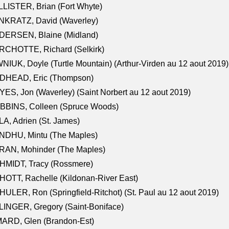
LISTER, Brian (Fort Whyte)
NKRATZ, David (Waverley)
DERSEN, Blaine (Midland)
RCHOTTE, Richard (Selkirk)
NIUK, Doyle (Turtle Mountain) (Arthur-Virden au 12 aout 2019)
DHEAD, Eric (Thompson)
ES, Jon (Waverley) (Saint Norbert au 12 aout 2019)
BBINS, Colleen (Spruce Woods)
A, Adrien (St. James)
NDHU, Mintu (The Maples)
RAN, Mohinder (The Maples)
HMIDT, Tracy (Rossmere)
OTT, Rachelle (Kildonan-River East)
ULER, Ron (Springfield-Ritchot) (St. Paul au 12 aout 2019)
INGER, Gregory (Saint-Boniface)
ARD, Glen (Brandon-Est)