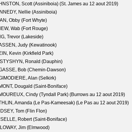
NSTON, Scott (Assiniboia) (St. James au 12 aout 2019)
NEDY, Nellie (Assiniboia)
N, Obby (Fort Whyte)
NEW, Wab (Fort Rouge)
G, Trevor (Lakeside)
ASSEN, Judy (Kewatinook)
IN, Kevin (Kirkfield Park)
STYSHYN, Ronald (Dauphin)
GASSE, Bob (Chemin-Dawson)
IMODIERE, Alan (Selkirk)
ONT, Dougald (Saint-Boniface)
OUREUX, Cindy (Tyndall Park) (Burrows au 12 aout 2019)
HLIN, Amanda (Le Pas-Kameesak) (Le Pas au 12 aout 2019)
DSEY, Tom (Flin Flon)
SELLE, Robert (Saint-Boniface)
LOWAY, Jim (Elmwood)