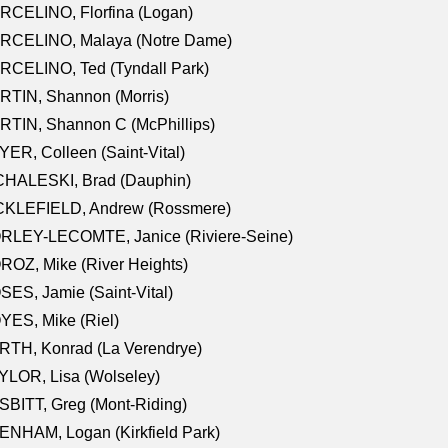
RCELINO, Florfina (Logan)
RCELINO, Malaya (Notre Dame)
RCELINO, Ted (Tyndall Park)
RTIN, Shannon (Morris)
TIN, Shannon C (McPhillips)
ER, Colleen (Saint-Vital)
CHALESKI, Brad (Dauphin)
CKLEFIELD, Andrew (Rossmere)
RLEY-LECOMTE, Janice (Riviere-Seine)
OZ, Mike (River Heights)
ES, Jamie (Saint-Vital)
ES, Mike (Riel)
RTH, Konrad (La Verendrye)
LOR, Lisa (Wolseley)
BITT, Greg (Mont-Riding)
NHAM, Logan (Kirkfield Park)