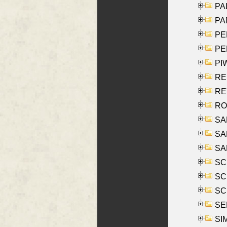
PAL
PA
PE
PE
PIW
RE
REY
RO
SAL
SA
SA
SC
SCH
SCH
SEL
SIM