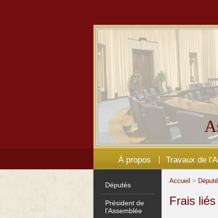
A
À propos
Travaux de l'
Accueil
>
Déput
Députés
Frais lié
Président de
l'Assemblée