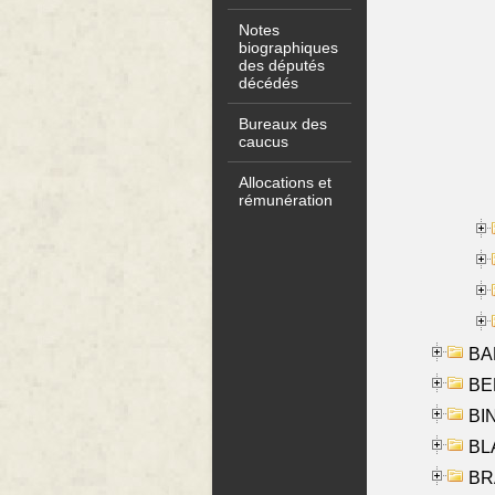
Notes
biographiques
des députés
décédés
Bureaux des
caucus
Allocations et
rémunération
BA
BER
BI
BLA
BRA