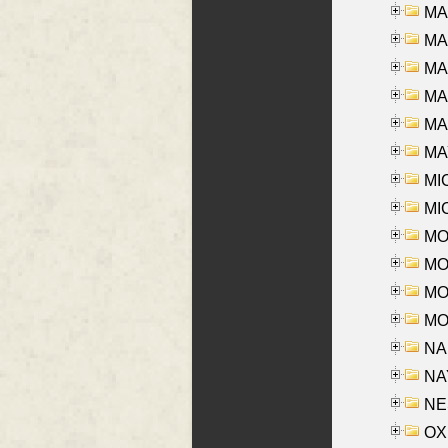
MA
MA
MA
MA
MAR
MAY
MI
MI
MO
MOR
MOS
MOY
NA
NAY
NES
OXE