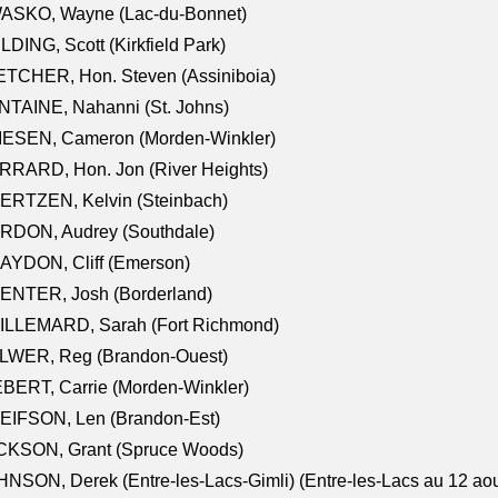
ASKO, Wayne (Lac-du-Bonnet)
LDING, Scott (Kirkfield Park)
TCHER, Hon. Steven (Assiniboia)
TAINE, Nahanni (St. Johns)
IESEN, Cameron (Morden-Winkler)
RRARD, Hon. Jon (River Heights)
ERTZEN, Kelvin (Steinbach)
RDON, Audrey (Southdale)
AYDON, Cliff (Emerson)
ENTER, Josh (Borderland)
ILLEMARD, Sarah (Fort Richmond)
LWER, Reg (Brandon-Ouest)
BERT, Carrie (Morden-Winkler)
EIFSON, Len (Brandon-Est)
CKSON, Grant (Spruce Woods)
NSON, Derek (Entre-les-Lacs-Gimli) (Entre-les-Lacs au 12 ao