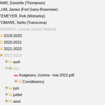
AMS, Danielle (Thompson)
UM, James (Fort Garry-Riverview)
TEMEYER, Rob (Wolseley)
TOMARE, Nello (Transcona)
AGWARA, Uzoma (Union Station)
2019-2020
2020-2021
2021-2022
2022-2023
avril
mai
Asagwara, Uzoma - mai 2022.pdf
Constituency
juin
juillet
aout