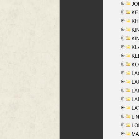
JOH
KEN
KHA
KI
KIN
KL
KLE
KO
LA
LAG
LAM
LAM
LAT
LIN
LOI
MA