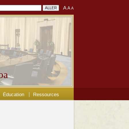
A
A
A
ba
Éducation
Ressources