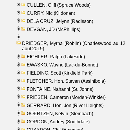
CULLEN, Cliff (Spruce Woods)
CURRY, Nic (Kildonan)
DELA CRUZ, Jelynn (Radisson)
DEVGAN, JD (McPhillips)
DRIEDGER, Myrna (Roblin) (Charleswood au 12
aout 2019)
EICHLER, Ralph (Lakeside)
EWASKO, Wayne (Lac-du-Bonnet)
FIELDING, Scott (Kirkfield Park)
FLETCHER, Hon. Steven (Assiniboia)
FONTAINE, Nahanni (St. Johns)
FRIESEN, Cameron (Morden-Winkler)
GERRARD, Hon. Jon (River Heights)
GOERTZEN, Kelvin (Steinbach)
GORDON, Audrey (Southdale)
GRAYDON, Cliff (Emerson)