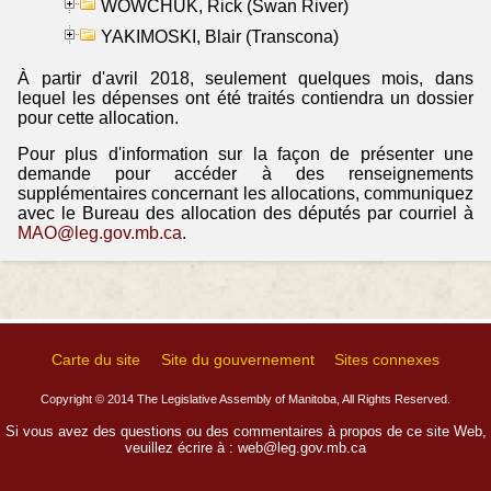
WOWCHUK, Rick (Swan River)
YAKIMOSKI, Blair (Transcona)
À partir d'avril 2018, seulement quelques mois, dans
lequel les dépenses ont été traités contiendra un dossier
pour cette allocation.
Pour plus d'information sur la façon de présenter une
demande pour accéder à des renseignements
supplémentaires concernant les allocations, communiquez
avec le Bureau des allocation des députés par courriel à
MAO@leg.gov.mb.ca
.
Carte du site
Site du gouvernement
Sites connexes
Copyright © 2014 The Legislative Assembly of Manitoba, All Rights Reserved.
Si vous avez des questions ou des commentaires à propos de ce site Web,
veuillez écrire à :
web@leg.gov.mb.ca