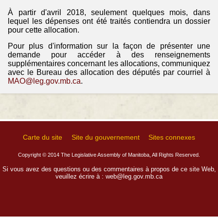
À partir d'avril 2018, seulement quelques mois, dans
lequel les dépenses ont été traités contiendra un dossier
pour cette allocation.
Pour plus d'information sur la façon de présenter une
demande pour accéder à des renseignements
supplémentaires concernant les allocations, communiquez
avec le Bureau des allocation des députés par courriel à
MAO@leg.gov.mb.ca
.
Carte du site
Site du gouvernement
Sites connexes
Copyright © 2014 The Legislative Assembly of Manitoba, All Rights Reserved.
Si vous avez des questions ou des commentaires à propos de ce site Web,
veuillez écrire à :
web@leg.gov.mb.ca