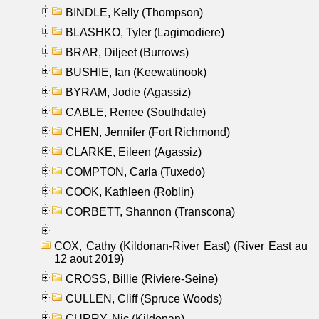
BINDLE, Kelly (Thompson)
BLASHKO, Tyler (Lagimodiere)
BRAR, Diljeet (Burrows)
BUSHIE, Ian (Keewatinook)
BYRAM, Jodie (Agassiz)
CABLE, Renee (Southdale)
CHEN, Jennifer (Fort Richmond)
CLARKE, Eileen (Agassiz)
COMPTON, Carla (Tuxedo)
COOK, Kathleen (Roblin)
CORBETT, Shannon (Transcona)
COX, Cathy (Kildonan-River East) (River East au
12 aout 2019)
CROSS, Billie (Riviere-Seine)
CULLEN, Cliff (Spruce Woods)
CURRY, Nic (Kildonan)