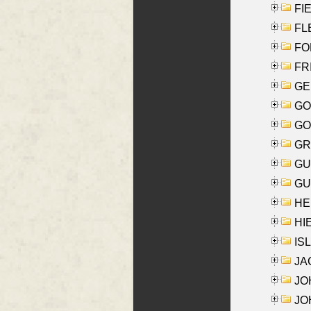
FIE
FLE
FON
FR
GE
GO
GO
GR
GU
GU
HE
HIE
ISL
JA
JOH
JOH