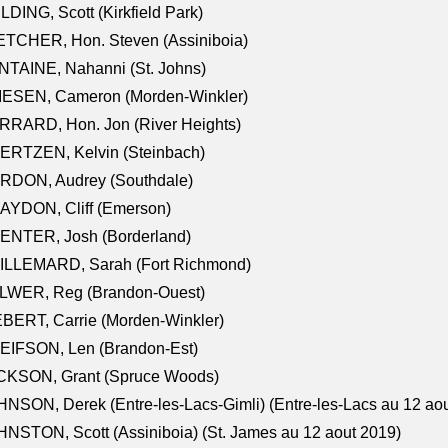
LDING, Scott (Kirkfield Park)
TCHER, Hon. Steven (Assiniboia)
TAINE, Nahanni (St. Johns)
IESEN, Cameron (Morden-Winkler)
RRARD, Hon. Jon (River Heights)
ERTZEN, Kelvin (Steinbach)
RDON, Audrey (Southdale)
AYDON, Cliff (Emerson)
ENTER, Josh (Borderland)
ILLEMARD, Sarah (Fort Richmond)
LWER, Reg (Brandon-Ouest)
BERT, Carrie (Morden-Winkler)
EIFSON, Len (Brandon-Est)
CKSON, Grant (Spruce Woods)
NSON, Derek (Entre-les-Lacs-Gimli) (Entre-les-Lacs au 12 ao
NSTON, Scott (Assiniboia) (St. James au 12 aout 2019)