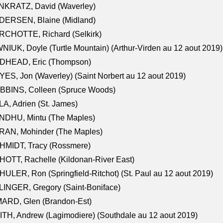
NKRATZ, David (Waverley)
DERSEN, Blaine (Midland)
RCHOTTE, Richard (Selkirk)
NIUK, Doyle (Turtle Mountain) (Arthur-Virden au 12 aout 2019)
DHEAD, Eric (Thompson)
ES, Jon (Waverley) (Saint Norbert au 12 aout 2019)
BBINS, Colleen (Spruce Woods)
A, Adrien (St. James)
NDHU, Mintu (The Maples)
RAN, Mohinder (The Maples)
HMIDT, Tracy (Rossmere)
OTT, Rachelle (Kildonan-River East)
ULER, Ron (Springfield-Ritchot) (St. Paul au 12 aout 2019)
INGER, Gregory (Saint-Boniface)
ARD, Glen (Brandon-Est)
TH, Andrew (Lagimodiere) (Southdale au 12 aout 2019)