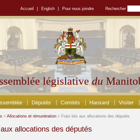
Accueil
|
English
|
Pour nous joindre
Rechercher
ssemblée législative
du
Manito
Assemblée
Députés
Comités
Hansard
Visiter
és
>
Allocations et rémunération
> Frais liés aux allocations des députés
s aux allocations des députés