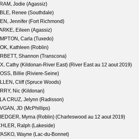
AM, Jodie (Agassiz)
BLE, Renee (Southdale)
N, Jennifer (Fort Richmond)
RKE, Eileen (Agassiz)
MPTON, Carla (Tuxedo)
K, Kathleen (Roblin)
RBETT, Shannon (Transcona)
, Cathy (Kildonan-River East) (River East au 12 aout 2019)
SS, Billie (Riviere-Seine)
LEN, Cliff (Spruce Woods)
RY, Nic (Kildonan)
LA CRUZ, Jelynn (Radisson)
VGAN, JD (McPhillips)
EDGER, Myrna (Roblin) (Charleswood au 12 aout 2019)
CHLER, Ralph (Lakeside)
ASKO, Wayne (Lac-du-Bonnet)