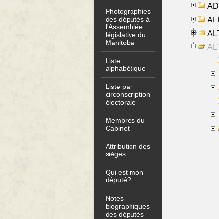
AD
Photographies
des députés à
ALL
l'Assemblée
AL
législative du
Manitoba
AL
Liste
alphabétique
Liste par
circonscription
électorale
Membres du
Cabinet
Attribution des
sièges
Qui est mon
député?
Notes
biographiques
des députés