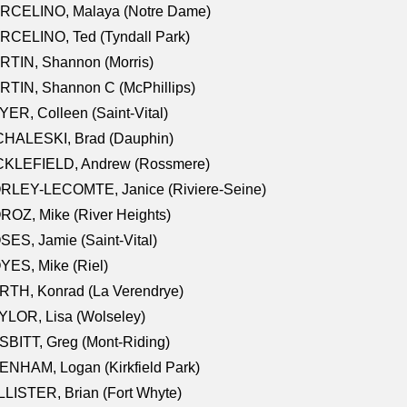
RCELINO, Malaya (Notre Dame)
RCELINO, Ted (Tyndall Park)
RTIN, Shannon (Morris)
TIN, Shannon C (McPhillips)
ER, Colleen (Saint-Vital)
CHALESKI, Brad (Dauphin)
CKLEFIELD, Andrew (Rossmere)
RLEY-LECOMTE, Janice (Riviere-Seine)
OZ, Mike (River Heights)
ES, Jamie (Saint-Vital)
ES, Mike (Riel)
RTH, Konrad (La Verendrye)
LOR, Lisa (Wolseley)
BITT, Greg (Mont-Riding)
NHAM, Logan (Kirkfield Park)
LISTER, Brian (Fort Whyte)