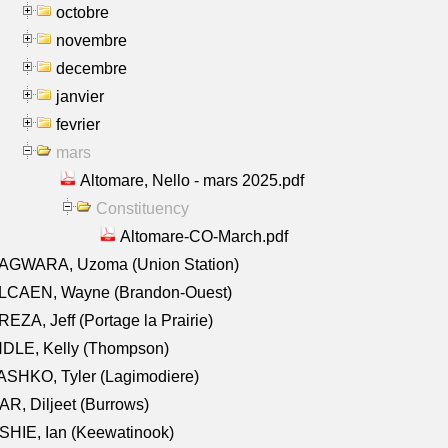
octobre
novembre
decembre
janvier
fevrier
mars
Altomare, Nello - mars 2025.pdf
Constituency
Altomare-CO-March.pdf
AGWARA, Uzoma (Union Station)
LCAEN, Wayne (Brandon-Ouest)
EZA, Jeff (Portage la Prairie)
NDLE, Kelly (Thompson)
SHKO, Tyler (Lagimodiere)
R, Diljeet (Burrows)
HIE, Ian (Keewatinook)