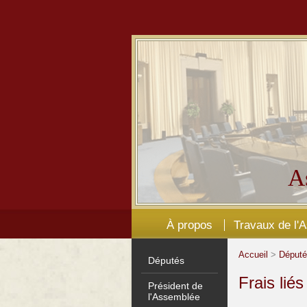
A
À propos
Travaux de l'
Accueil
>
Déput
Députés
Frais lié
Président de
l'Assemblée