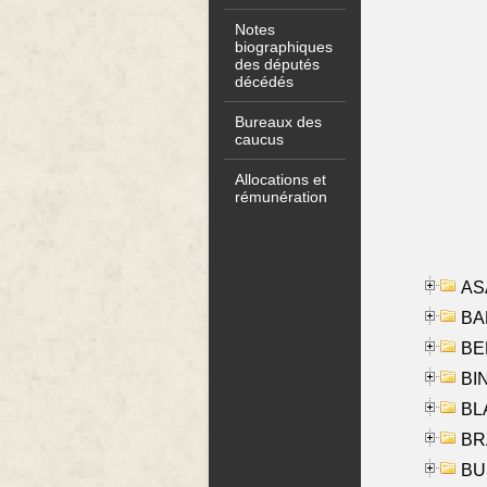
Notes
biographiques
des députés
décédés
Bureaux des
caucus
Allocations et
rémunération
AS
BA
BER
BI
BLA
BRA
BUS