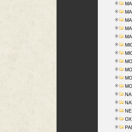
MA
MA
MA
MAR
MAY
MI
MI
MO
MOR
MOS
MOY
NA
NAY
NES
OXE
PAL