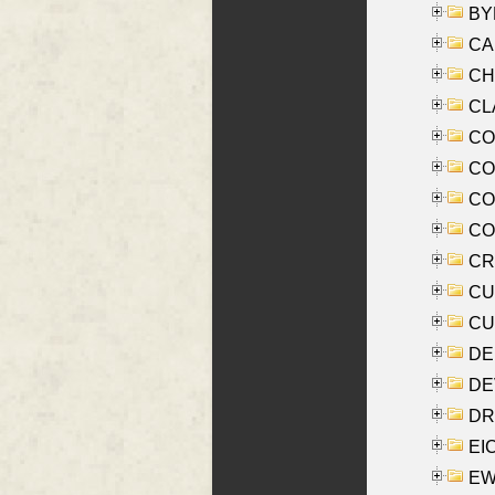
BYR
CA
CHE
CLA
CO
COO
CO
COX
CRO
CUL
CUR
DE
DE
DRI
EI
EW