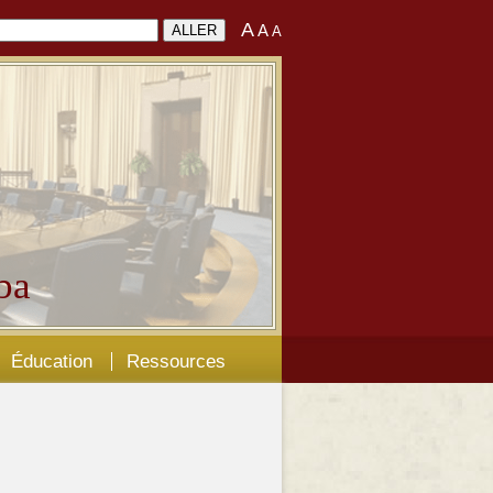
A
A
A
ba
Éducation
Ressources