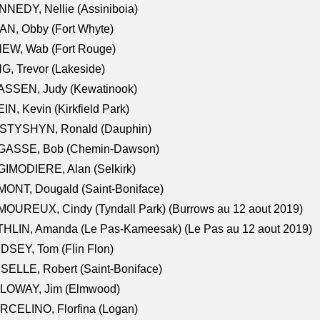
NEDY, Nellie (Assiniboia)
N, Obby (Fort Whyte)
NEW, Wab (Fort Rouge)
G, Trevor (Lakeside)
ASSEN, Judy (Kewatinook)
IN, Kevin (Kirkfield Park)
STYSHYN, Ronald (Dauphin)
GASSE, Bob (Chemin-Dawson)
IMODIERE, Alan (Selkirk)
ONT, Dougald (Saint-Boniface)
OUREUX, Cindy (Tyndall Park) (Burrows au 12 aout 2019)
HLIN, Amanda (Le Pas-Kameesak) (Le Pas au 12 aout 2019)
DSEY, Tom (Flin Flon)
SELLE, Robert (Saint-Boniface)
LOWAY, Jim (Elmwood)
RCELINO, Florfina (Logan)