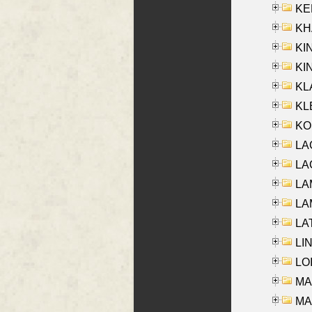
KEN
KHA
KI
KIN
KL
KLE
KO
LA
LAG
LAM
LAM
LAT
LIN
LOI
MA
MA