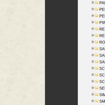
PA
PE
PE
PIW
RE
REY
RO
SAL
SA
SA
SC
SCH
SCH
SEL
SIM
SMI