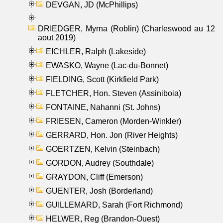
DEVGAN, JD (McPhillips)
DRIEDGER, Myrna (Roblin) (Charleswood au 12
aout 2019)
EICHLER, Ralph (Lakeside)
EWASKO, Wayne (Lac-du-Bonnet)
FIELDING, Scott (Kirkfield Park)
FLETCHER, Hon. Steven (Assiniboia)
FONTAINE, Nahanni (St. Johns)
FRIESEN, Cameron (Morden-Winkler)
GERRARD, Hon. Jon (River Heights)
GOERTZEN, Kelvin (Steinbach)
GORDON, Audrey (Southdale)
GRAYDON, Cliff (Emerson)
GUENTER, Josh (Borderland)
GUILLEMARD, Sarah (Fort Richmond)
HELWER, Reg (Brandon-Ouest)