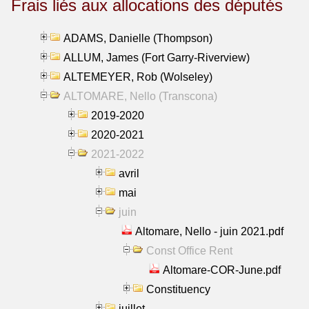
Frais liés aux allocations des députés
ADAMS, Danielle (Thompson)
ALLUM, James (Fort Garry-Riverview)
ALTEMEYER, Rob (Wolseley)
ALTOMARE, Nello (Transcona)
2019-2020
2020-2021
2021-2022
avril
mai
juin
Altomare, Nello - juin 2021.pdf
Const Office Rent
Altomare-COR-June.pdf
Constituency
juillet