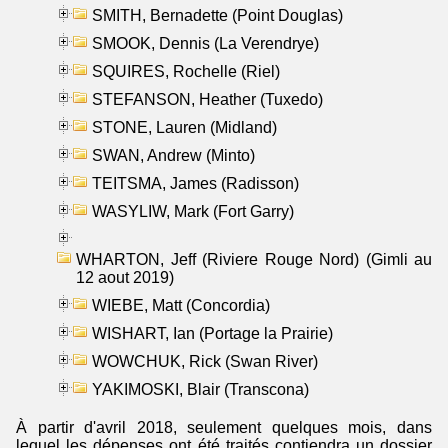
SMITH, Bernadette (Point Douglas)
SMOOK, Dennis (La Verendrye)
SQUIRES, Rochelle (Riel)
STEFANSON, Heather (Tuxedo)
STONE, Lauren (Midland)
SWAN, Andrew (Minto)
TEITSMA, James (Radisson)
WASYLIW, Mark (Fort Garry)
WHARTON, Jeff (Riviere Rouge Nord) (Gimli au
12 aout 2019)
WIEBE, Matt (Concordia)
WISHART, Ian (Portage la Prairie)
WOWCHUK, Rick (Swan River)
YAKIMOSKI, Blair (Transcona)
À partir d'avril 2018, seulement quelques mois, dans
lequel les dépenses ont été traités contiendra un dossier