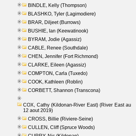
BINDLE, Kelly (Thompson)
BLASHKO, Tyler (Lagimodiere)
BRAR, Diljeet (Burrows)
BUSHIE, Ian (Keewatinook)
BYRAM, Jodie (Agassiz)
CABLE, Renee (Southdale)
CHEN, Jennifer (Fort Richmond)
CLARKE, Eileen (Agassiz)
COMPTON, Carla (Tuxedo)
COOK, Kathleen (Roblin)
CORBETT, Shannon (Transcona)
COX, Cathy (Kildonan-River East) (River East au
12 aout 2019)
CROSS, Billie (Riviere-Seine)
CULLEN, Cliff (Spruce Woods)
CURRY, Nic (Kildonan)