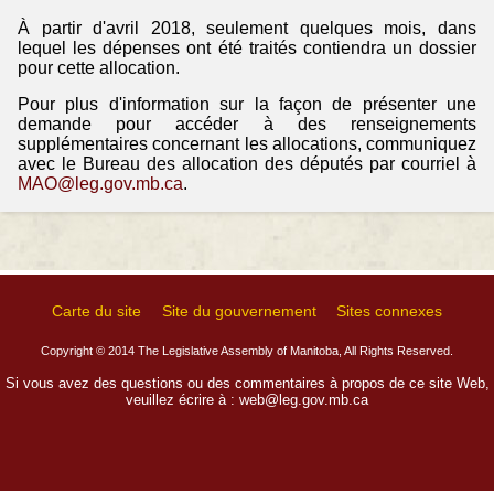
À partir d'avril 2018, seulement quelques mois, dans
lequel les dépenses ont été traités contiendra un dossier
pour cette allocation.
Pour plus d'information sur la façon de présenter une
demande pour accéder à des renseignements
supplémentaires concernant les allocations, communiquez
avec le Bureau des allocation des députés par courriel à
MAO@leg.gov.mb.ca
.
Carte du site
Site du gouvernement
Sites connexes
Copyright © 2014 The Legislative Assembly of Manitoba, All Rights Reserved.
Si vous avez des questions ou des commentaires à propos de ce site Web,
veuillez écrire à :
web@leg.gov.mb.ca