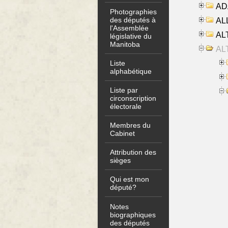
AD
Photographies
des députés à
ALL
l'Assemblée
AL
législative du
Manitoba
AL
Liste
alphabétique
Liste par
circonscription
électorale
Membres du
Cabinet
Attribution des
sièges
Qui est mon
député?
Notes
biographiques
des députés