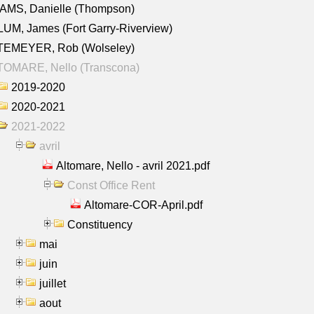
AMS, Danielle (Thompson)
UM, James (Fort Garry-Riverview)
TEMEYER, Rob (Wolseley)
TOMARE, Nello (Transcona)
2019-2020
2020-2021
2021-2022
avril
Altomare, Nello - avril 2021.pdf
Const Office Rent
Altomare-COR-April.pdf
Constituency
mai
juin
juillet
aout