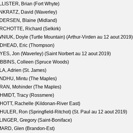
LISTER, Brian (Fort Whyte)
NKRATZ, David (Waverley)
DERSEN, Blaine (Midland)
RCHOTTE, Richard (Selkirk)
NIUK, Doyle (Turtle Mountain) (Arthur-Virden au 12 aout 2019)
DHEAD, Eric (Thompson)
ES, Jon (Waverley) (Saint Norbert au 12 aout 2019)
BBINS, Colleen (Spruce Woods)
A, Adrien (St. James)
NDHU, Mintu (The Maples)
RAN, Mohinder (The Maples)
HMIDT, Tracy (Rossmere)
OTT, Rachelle (Kildonan-River East)
ULER, Ron (Springfield-Ritchot) (St. Paul au 12 aout 2019)
INGER, Gregory (Saint-Boniface)
ARD, Glen (Brandon-Est)