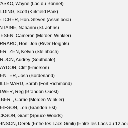
ASKO, Wayne (Lac-du-Bonnet)
LDING, Scott (Kirkfield Park)
TCHER, Hon. Steven (Assiniboia)
TAINE, Nahanni (St. Johns)
IESEN, Cameron (Morden-Winkler)
RRARD, Hon. Jon (River Heights)
ERTZEN, Kelvin (Steinbach)
RDON, Audrey (Southdale)
AYDON, Cliff (Emerson)
ENTER, Josh (Borderland)
ILLEMARD, Sarah (Fort Richmond)
LWER, Reg (Brandon-Ouest)
BERT, Carrie (Morden-Winkler)
EIFSON, Len (Brandon-Est)
CKSON, Grant (Spruce Woods)
NSON, Derek (Entre-les-Lacs-Gimli) (Entre-les-Lacs au 12 ao