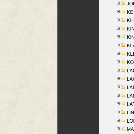
JOH
KEN
KHA
KI
KIN
KL
KLE
KO
LA
LAG
LAM
LAM
LAT
LIN
LOI
MA