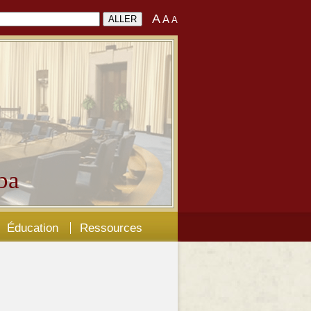
A
A
A
ba
Éducation
Ressources