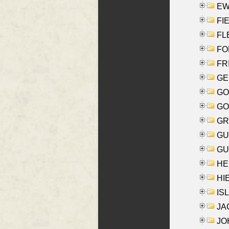
EW
FIE
FLE
FON
FR
GE
GO
GO
GR
GU
GU
HE
HIE
ISL
JA
JOH