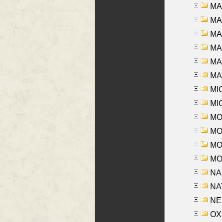
MA
MA
MA
MA
MAR
MAY
MI
MI
MO
MOR
MOS
MOY
NA
NAY
NES
OXE