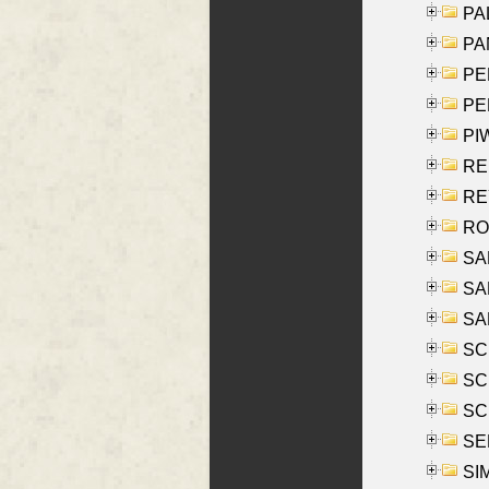
PAL
PA
PE
PE
PIW
RE
REY
RO
SAL
SA
SA
SC
SCH
SCH
SEL
SIM