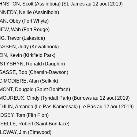
NSTON, Scott (Assiniboia) (St. James au 12 aout 2019)
NEDY, Nellie (Assiniboia)
N, Obby (Fort Whyte)
NEW, Wab (Fort Rouge)
G, Trevor (Lakeside)
ASSEN, Judy (Kewatinook)
IN, Kevin (Kirkfield Park)
STYSHYN, Ronald (Dauphin)
GASSE, Bob (Chemin-Dawson)
IMODIERE, Alan (Selkirk)
ONT, Dougald (Saint-Boniface)
OUREUX, Cindy (Tyndall Park) (Burrows au 12 aout 2019)
HLIN, Amanda (Le Pas-Kameesak) (Le Pas au 12 aout 2019)
DSEY, Tom (Flin Flon)
SELLE, Robert (Saint-Boniface)
LOWAY, Jim (Elmwood)