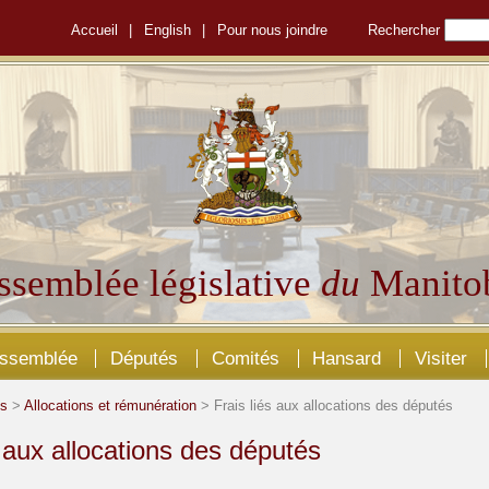
Accueil
|
English
|
Pour nous joindre
Rechercher
ssemblée législative
du
Manito
Assemblée
Députés
Comités
Hansard
Visiter
és
>
Allocations et rémunération
> Frais liés aux allocations des députés
s aux allocations des députés