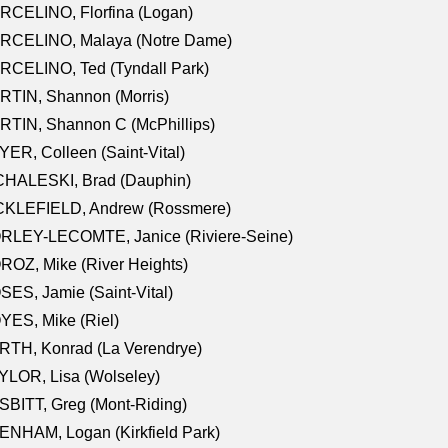
RCELINO, Florfina (Logan)
RCELINO, Malaya (Notre Dame)
RCELINO, Ted (Tyndall Park)
RTIN, Shannon (Morris)
TIN, Shannon C (McPhillips)
ER, Colleen (Saint-Vital)
CHALESKI, Brad (Dauphin)
CKLEFIELD, Andrew (Rossmere)
RLEY-LECOMTE, Janice (Riviere-Seine)
OZ, Mike (River Heights)
ES, Jamie (Saint-Vital)
ES, Mike (Riel)
RTH, Konrad (La Verendrye)
LOR, Lisa (Wolseley)
BITT, Greg (Mont-Riding)
NHAM, Logan (Kirkfield Park)