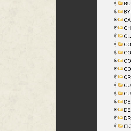
BUS
BYR
CA
CHE
CLA
CO
COO
CO
COX
CRO
CUL
CUR
DE
DE
DRI
EI