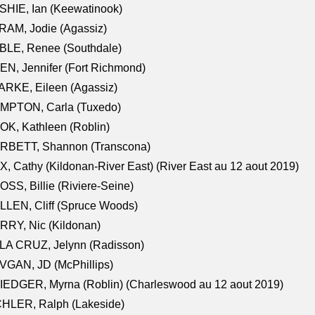
HIE, Ian (Keewatinook)
AM, Jodie (Agassiz)
BLE, Renee (Southdale)
N, Jennifer (Fort Richmond)
RKE, Eileen (Agassiz)
MPTON, Carla (Tuxedo)
K, Kathleen (Roblin)
RBETT, Shannon (Transcona)
, Cathy (Kildonan-River East) (River East au 12 aout 2019)
SS, Billie (Riviere-Seine)
LEN, Cliff (Spruce Woods)
RY, Nic (Kildonan)
LA CRUZ, Jelynn (Radisson)
VGAN, JD (McPhillips)
EDGER, Myrna (Roblin) (Charleswood au 12 aout 2019)
CHLER, Ralph (Lakeside)