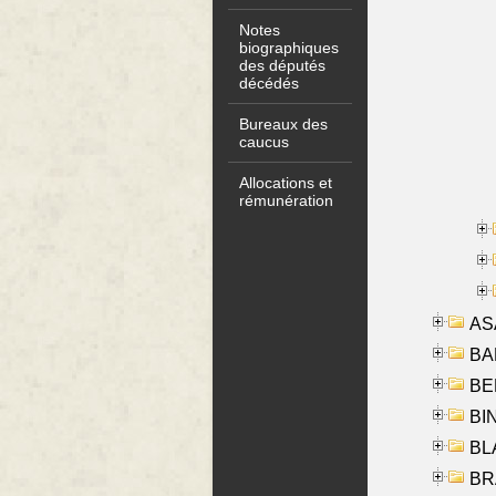
Notes
biographiques
des députés
décédés
Bureaux des
caucus
Allocations et
rémunération
AS
BA
BER
BI
BLA
BRA