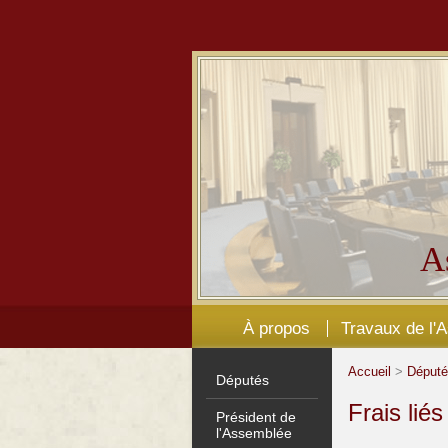
A
À propos
Travaux de l'
Accueil
>
Déput
Députés
Frais lié
Président de
l'Assemblée