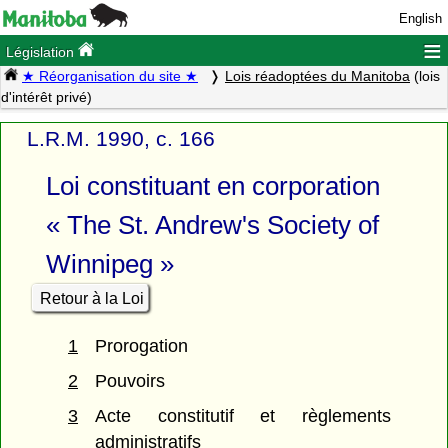
English
≡
Législation
★ Réorganisation du site ★
Lois réadoptées du Manitoba
(lois
d'intérêt privé)
L.R.M. 1990, c. 166
Loi constituant en corporation
« The St. Andrew's Society of
Winnipeg »
Retour à la Loi
1
Prorogation
2
Pouvoirs
3
Acte constitutif et règlements
administratifs