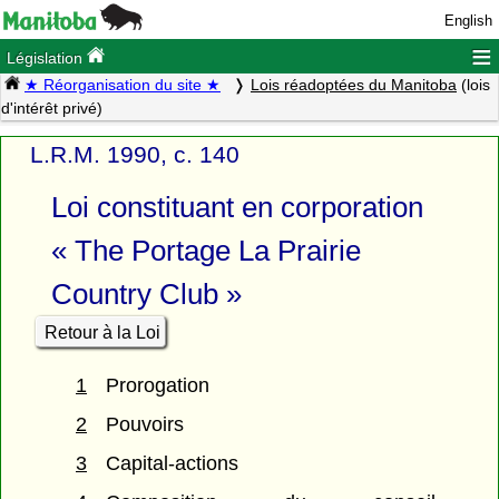
English
≡
Législation
★ Réorganisation du site ★
Lois réadoptées du Manitoba
(lois
d'intérêt privé)
L.R.M. 1990, c. 140
Loi constituant en corporation
« The Portage La Prairie
Country Club »
Retour à la Loi
1
Prorogation
2
Pouvoirs
3
Capital-actions