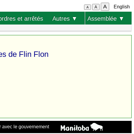
A
English
A
A
ordres et arrêtés
Autres ▼
Assemblée ▼
es de Flin Flon
 avec le gouvernement