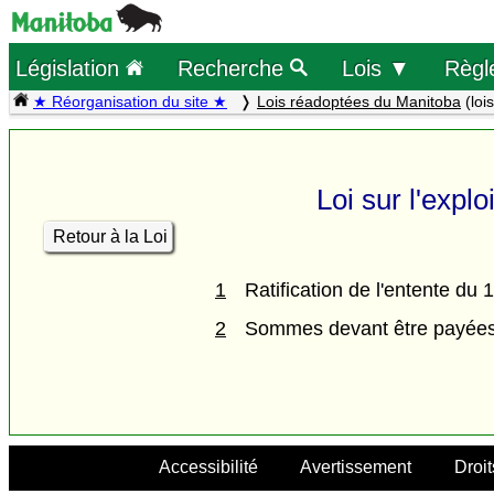
Législation
Recherche
Lois ▼
Règl
★ Réorganisation du site ★
Lois réadoptées du Manitoba
(lois
Loi sur l'expl
Retour à la Loi
1
Ratification de l'entente d
2
Sommes devant être payées 
Accessibilité
Avertissement
Droit