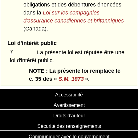
obligations et des débentures énoncées
dans la
Loi sur les compagnies
d'assurance canadiennes et britanniques
(Canada).
Loi d'intérêt public
7
La présente loi est réputée être une
loi d'intérêt public.
NOTE : La présente loi remplace le
c. 35 des «
S.M. 1873
».
Accessibilité
Avertissement
Droits d'auteur
Sécurité des renseignements
Communiquer avec le gouvernement