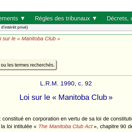
Décrets, 
ements ▼
Règles des tribunaux ▼
 d'intérêt privé)
i sur le « Manitoba Club »
e ou les termes recherchés.
L.R.M. 1990, c. 92
Loi sur le « Manitoba Club »
stitué en corporation en vertu de sa loi de constitutio
la loi intitulée «
The Manitoba Club Act
», chapitre 90 