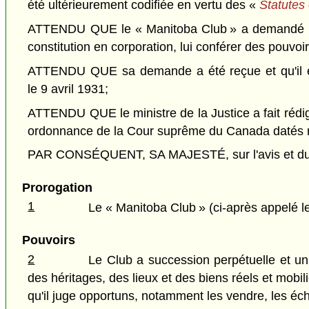
été ultérieurement codifiée en vertu des «
Statutes
ATTENDU QUE le « Manitoba Club » a demandé l'édic
constitution en corporation, lui conférer des pouvoi
ATTENDU QUE sa demande a été reçue et qu'il en a
le 9 avril 1931;
ATTENDU QUE le ministre de la Justice a fait rédig
ordonnance de la Cour suprême du Canada datés r
PAR CONSÉQUENT, SA MAJESTÉ, sur l'avis et du co
Prorogation
1
Le « Manitoba Club » (ci-après appelé l
Pouvoirs
2
Le Club a succession perpétuelle et un 
des héritages, des lieux et des biens réels et mobi
qu'il juge opportuns, notamment les vendre, les éch