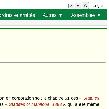
A
English
A
A
ordres et arrêtés
Autres ▼
Assemblée ▼
n en corporation soit le chapitre 51 des «
Statutes
des «
Statutes of Manitoba, 1883
», qui a elle-même