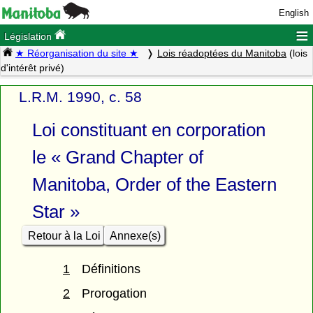
English
≡
Législation
★ Réorganisation du site ★
Lois réadoptées du Manitoba
(lois
d'intérêt privé)
L.R.M. 1990, c. 58
Loi constituant en corporation
le « Grand Chapter of
Manitoba, Order of the Eastern
Star »
Retour à la Loi
Annexe(s)
1
Définitions
2
Prorogation