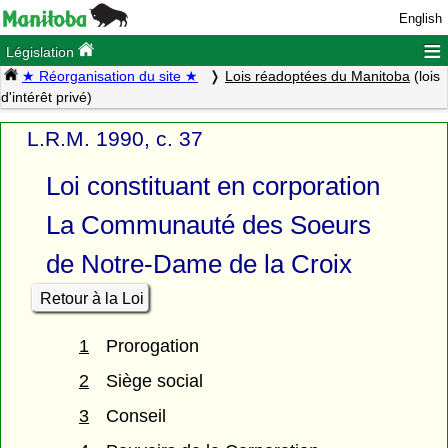
English
≡
Législation
★ Réorganisation du site ★
Lois réadoptées du Manitoba
(lois
d'intérêt privé)
L.R.M. 1990, c. 37
Loi constituant en corporation
La Communauté des Soeurs
de Notre-Dame de la Croix
Retour à la Loi
1
Prorogation
2
Siège social
3
Conseil