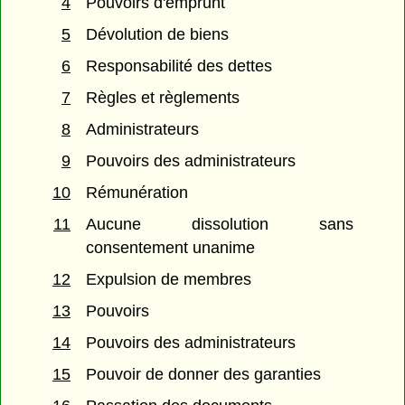
4
Pouvoirs d'emprunt
5
Dévolution de biens
6
Responsabilité des dettes
7
Règles et règlements
8
Administrateurs
9
Pouvoirs des administrateurs
10
Rémunération
11
Aucune dissolution sans
consentement unanime
12
Expulsion de membres
13
Pouvoirs
14
Pouvoirs des administrateurs
15
Pouvoir de donner des garanties