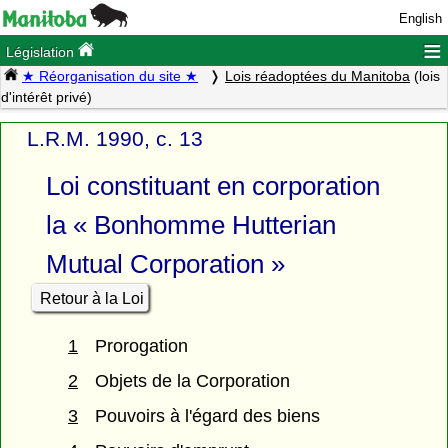
English
≡
Législation
★ Réorganisation du site ★
Lois réadoptées du Manitoba
(lois
d'intérêt privé)
L.R.M. 1990, c. 13
Loi constituant en corporation
la « Bonhomme Hutterian
Mutual Corporation »
Retour à la Loi
1
Prorogation
2
Objets de la Corporation
3
Pouvoirs à l'égard des biens