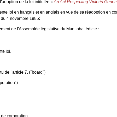
doption de la loi intitulée «
An Act Respecting Victoria Genera
ente loi en français et en anglais en vue de sa réadoption en 
t du 4 novembre 1985;
t de l'Assemblée législative du Manitoba, édicte :
te loi.
 de l'article 7. ("board")
poration")
e de corporation.