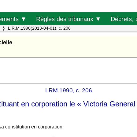
Décrets, 
ements ▼
Règles des tribunaux ▼
L.R.M.1990(2013-04-01), c. 206
cielle
.
LRM 1990, c. 206
tituant en corporation le « Victoria General
constitution en corporation;