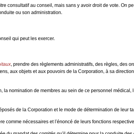
titre consultatif au conseil, mais sans y avoir droit de vote. On p
onduite ou son administration.
seil qui peut les exercer.
pitaux
, prendre des règlements administratifs, des règles, des or
biens, aux objets et aux pouvoirs de la Corporation, à sa direction
n, la nomination de membres au sein de ce personnel médical, le 
réposés de la Corporation et le mode de détermination de leur t
ère comme nécessaires et l'énoncé de leurs fonctions respective
 durée du mandat des comités qu'il détermine pour la conduite des