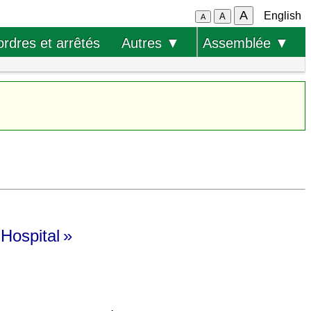
A
English
A
A
ordres et arrêtés
Autres ▼
Assemblée ▼
 Hospital »