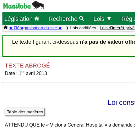
Législation
Recherche
Lois ▼
Règl
★ Réorganisation du site ★
Lois codifiées :
Lois d'intérêt privé
Le texte figurant ci-dessous
n'a pas de valeur offi
TEXTE ABROGÉ
er
Date : 1
avril 2013
Loi cons
Table des matières
ATTENDU QUE le « Victoria General Hospital » a demandé sa 