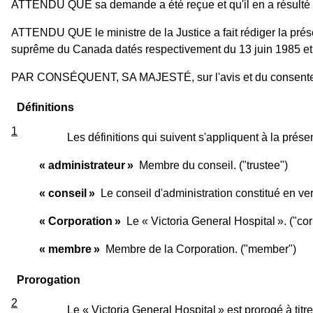
ATTENDU QUE sa demande a été reçue et qu'il en a résulté l'a
ATTENDU QUE le ministre de la Justice a fait rédiger la prés
suprême du Canada datés respectivement du 13 juin 1985 e
PAR CONSÉQUENT, SA MAJESTÉ, sur l'avis et du consentemen
Définitions
1
Les définitions qui suivent s'appliquent à la présen
« administrateur »
Membre du conseil. ("trustee")
« conseil »
Le conseil d'administration constitué en vertu
« Corporation »
Le « Victoria General Hospital ». ("cor
« membre »
Membre de la Corporation. ("member")
Prorogation
2
Le « Victoria General Hospital » est prorogé à titr