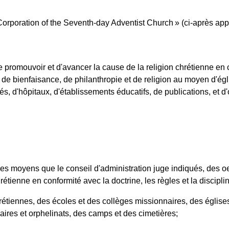
oration of the Seventh-day Adventist Church » (ci-après appelé
e promouvoir et d'avancer la cause de la religion chrétienne en c
es de bienfaisance, de philanthropie et de religion au moyen d'ég
s, d'hôpitaux, d'établissements éducatifs, de publications, et 
 les moyens que le conseil d'administration juge indiqués, des oe
chrétienne en conformité avec la doctrine, les règles et la discipl
chrétiennes, des écoles et des collèges missionnaires, des églis
ires et orphelinats, des camps et des cimetières;