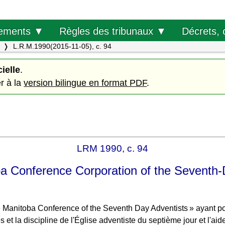
Décrets, 
ements ▼
Règles des tribunaux ▼
L.R.M.1990(2015-11-05), c. 94
cielle
.
er à la
version bilingue en format PDF
.
LRM 1990, c. 94
ba Conference Corporation of the Seventh-
nitoba Conference of the Seventh Day Adventists » ayant pour
s et la discipline de l'Église adventiste du septième jour et l'ai