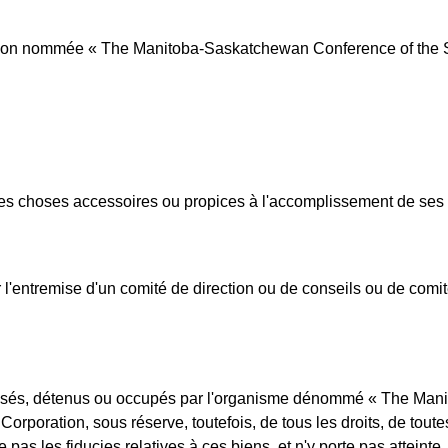
tion nommée « The Manitoba-Saskatchewan Conference of the Se
s les choses accessoires ou propices à l'accomplissement de ses 
 l'entremise d'un comité de direction ou de conseils ou de comi
ilisés, détenus ou occupés par l'organisme dénommé « The Mani
 Corporation, sous réserve, toutefois, de tous les droits, de toute
e pas les fiducies relatives à ces biens, et n'y porte pas atteinte.