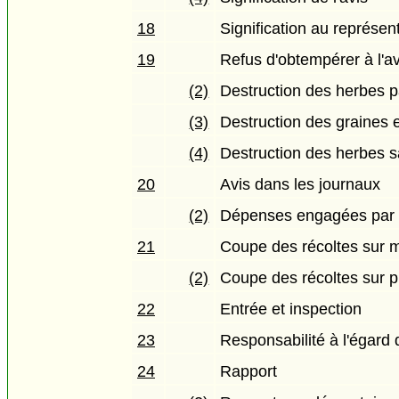
18
Signification au représen
19
Refus d'obtempérer à l'av
(2)
Destruction des herbes pa
(3)
Destruction des graines 
(4)
Destruction des herbes s
20
Avis dans les journaux
(2)
Dépenses engagées par l
21
Coupe des récoltes sur m
(2)
Coupe des récoltes sur pl
22
Entrée et inspection
23
Responsabilité à l'égard 
24
Rapport