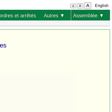
A
English
A
A
ordres et arrêtés
Autres ▼
Assemblée ▼
bes