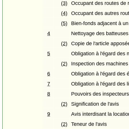
(3)
Occupant des routes de r
(4)
Occupant des autres rou
(5)
Bien-fonds adjacent à un
4
Nettoyage des batteuses
(2)
Copie de l'article appos
5
Obligation à l'égard des
(2)
Inspection des machines 
6
Obligation à l'égard des 
7
Obligation à l'égard des l
8
Pouvoirs des inspecteur
(2)
Signification de l'avis
9
Avis interdisant la locati
(2)
Teneur de l'avis