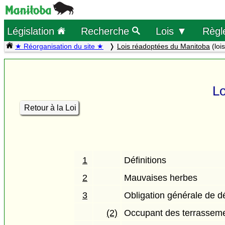
Législation
Recherche
Lois ▼
Règl
★ Réorganisation du site ★
Lois réadoptées du Manitoba
(loi
Lo
Retour à la Loi
1
Définitions
2
Mauvaises herbes
3
Obligation générale de d
(2)
Occupant des terrassem