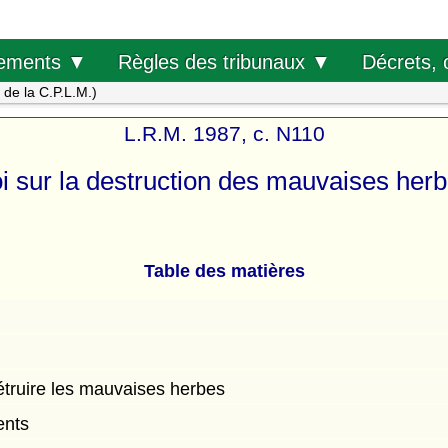
Décrets, 
ements ▼
Règles des tribunaux ▼
s de la C.P.L.M.)
L.R.M. 1987, c. N110
i sur la destruction des mauvaises her
Table des matières
étruire les mauvaises herbes
ents