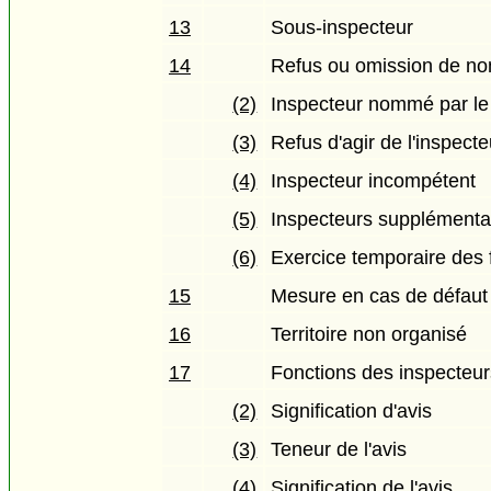
13
Sous-inspecteur
14
Refus ou omission de no
(2)
Inspecteur nommé par le 
(3)
Refus d'agir de l'inspecte
(4)
Inspecteur incompétent
(5)
Inspecteurs supplémenta
(6)
Exercice temporaire des f
15
Mesure en cas de défaut 
16
Territoire non organisé
17
Fonctions des inspecteur
(2)
Signification d'avis
(3)
Teneur de l'avis
(4)
Signification de l'avis