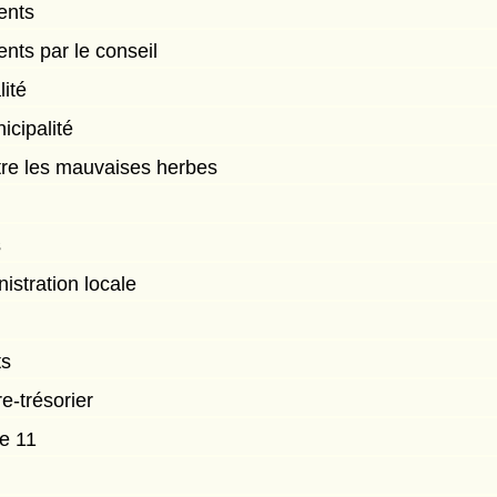
ents
nts par le conseil
ité
cipalité
tre les mauvaises herbes
s
nistration locale
ts
e-trésorier
le 11