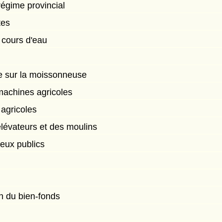
égime provincial
tes
 cours d'eau
ée sur la moissonneuse
 machines agricoles
agricoles
élévateurs et des moulins
ieux publics
s
on du bien-fonds