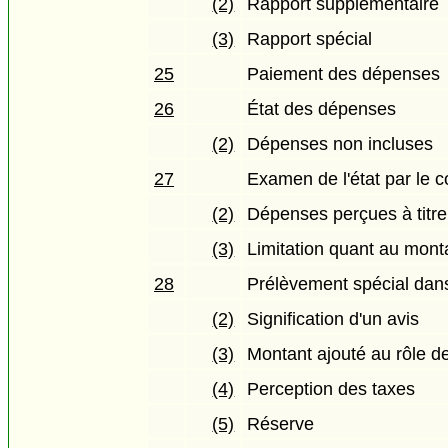
(2)
Rapport supplémentaire
(3)
Rapport spécial
25
Paiement des dépenses
26
État des dépenses
(2)
Dépenses non incluses
27
Examen de l'état par le c
(2)
Dépenses perçues à titre
(3)
Limitation quant au mont
28
Prélèvement spécial dans
(2)
Signification d'un avis
(3)
Montant ajouté au rôle d
(4)
Perception des taxes
(5)
Réserve