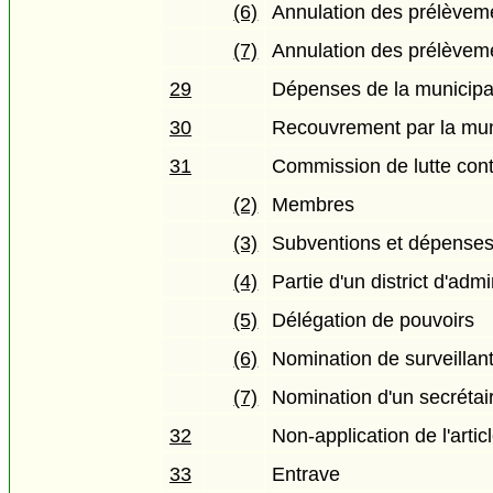
(6)
Annulation des prélèvem
(7)
Annulation des prélèveme
29
Dépenses de la municipal
30
Recouvrement par la muni
31
Commission de lutte con
(2)
Membres
(3)
Subventions et dépense
(4)
Partie d'un district d'admi
(5)
Délégation de pouvoirs
(6)
Nomination de surveillan
(7)
Nomination d'un secrétair
32
Non-application de l'artic
33
Entrave