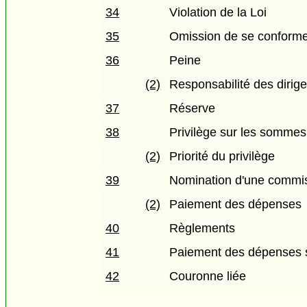
34
Violation de la Loi
35
Omission de se conforme
36
Peine
(2)
Responsabilité des dirig
37
Réserve
38
Privilège sur les somme
(2)
Priorité du privilège
39
Nomination d'une commis
(2)
Paiement des dépenses
40
Règlements
41
Paiement des dépenses s
42
Couronne liée