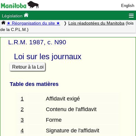
English
≡
Législation
★ Réorganisation du site ★
Lois réadoptées du Manitoba
(lois
de la C.P.L.M.)
L.R.M. 1987, c. N90
Loi sur les journaux
Retour à la Loi
Table des matières
1
Affidavit exigé
2
Contenu de l'affidavit
3
Forme
4
Signature de l'affidavit