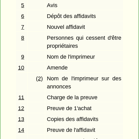
5
Avis
6
Dépôt des affidavits
7
Nouvel affidavit
8
Personnes qui cessent d'être
propriétaires
9
Nom de l'imprimeur
10
Amende
(2)
Nom de l'imprimeur sur des
annonces
11
Charge de la preuve
12
Preuve de 1'achat
13
Copies des affidavits
14
Preuve de l'affidavit