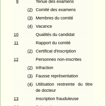
9
Tenue des examens
(2)
Comité des examens
(3)
Membres du comité
(4)
Vacance
10
Qualités du candidat
11
Rapport du comité
(2)
Certificat d'inscription
12
Personnes non-inscrites
(2)
Infraction
(3)
Fausse représentation
(4)
Utilisation restreinte du titre
de docteur
13
Inscription frauduleuse