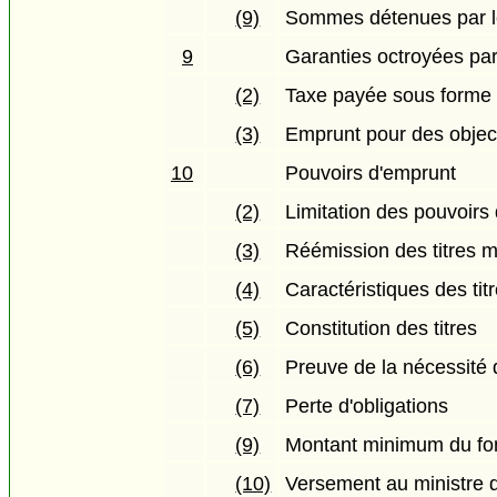
(9)
Sommes détenues par le
9
Garanties octroyées par
(2)
Taxe payée sous forme 
(3)
Emprunt pour des object
10
Pouvoirs d'emprunt
(2)
Limitation des pouvoirs
(3)
Réémission des titres 
(4)
Caractéristiques des tit
(5)
Constitution des titres
(6)
Preuve de la nécessité d
(7)
Perte d'obligations
(9)
Montant minimum du fo
(10)
Versement au ministre 