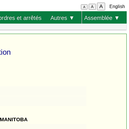
A
English
A
A
ordres et arrêtés
Autres ▼
Assemblée ▼
tion
 MANITOBA