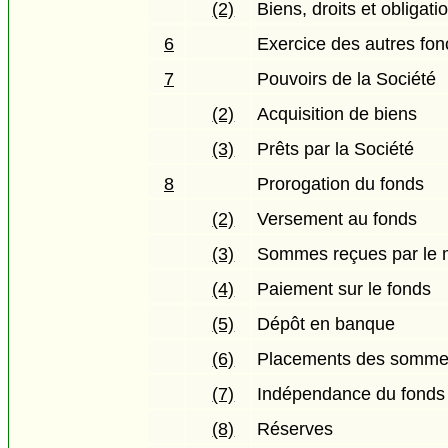
(2)
Biens, droits et obligati
6
Exercice des autres fon
7
Pouvoirs de la Société
(2)
Acquisition de biens
(3)
Prêts par la Société
8
Prorogation du fonds
(2)
Versement au fonds
(3)
Sommes reçues par le m
(4)
Paiement sur le fonds
(5)
Dépôt en banque
(6)
Placements des somme
(7)
Indépendance du fonds v
(8)
Réserves