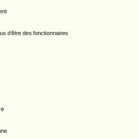
ent
s d'être des fonctionnaires
re
nne