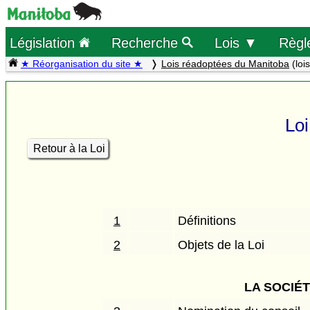
Législation
Recherche
Lois ▼
Règl
★ Réorganisation du site ★
Lois réadoptées du Manitoba
(loi
Loi
Retour à la Loi
1
Définitions
2
Objets de la Loi
LA SOCIÉ