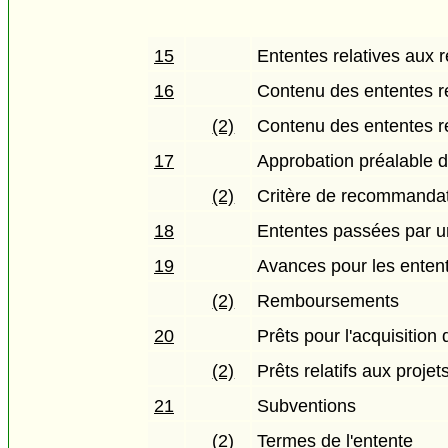
15
Ententes relatives aux
16
Contenu des ententes re
(2)
Contenu des ententes r
17
Approbation préalable d
(2)
Critère de recommandat
18
Ententes passées par u
19
Avances pour les entent
(2)
Remboursements
20
Prêts pour l'acquisition
(2)
Prêts relatifs aux projet
21
Subventions
(2)
Termes de l'entente