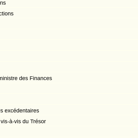
ons
ctions
inistre des Finances
s excédentaires
is-à-vis du Trésor