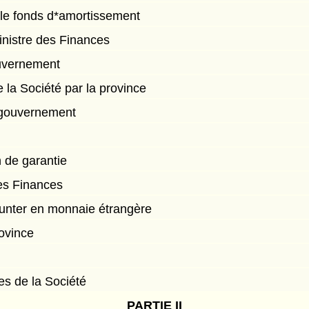
 le fonds d*amortissement
inistre des Finances
uvernement
 la Société par la province
 gouvernement
n de garantie
des Finances
nter en monnaie étrangère
rovince
es de la Société
PARTIE II