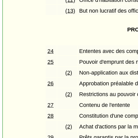
(12)
Office d'habitation cons
(13)
But non lucratif des offi
PRO
24
Ententes avec des compa
25
Pouvoir d'emprunt des m
(2)
Non-application aux dist
26
Approbation préalable d
(2)
Restrictions au pouvoi
27
Contenu de l'entente
28
Constitution d'une comp
(2)
Achat d'actions par la m
29
Prêts garantis par la pr