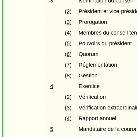
3
Nomination du conseil
(2)
Président et vice-présid
(3)
Prorogation
(4)
Membres du conseil tenu
(5)
Pouvoirs du président
(6)
Quorum
(7)
Réglementation
(8)
Gestion
4
Exercice
(2)
Vérification
(3)
Vérification extraordinai
(4)
Rapport annuel
5
Mandataire de la couro