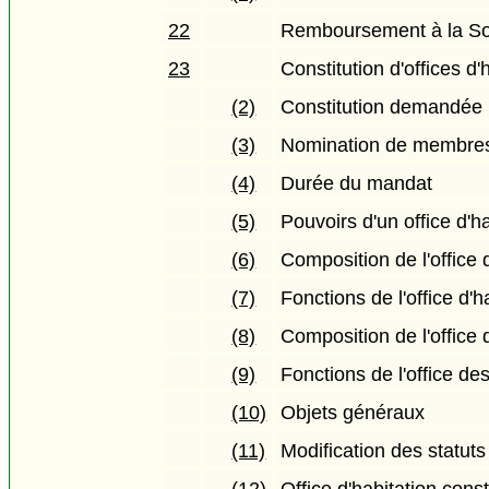
22
Remboursement à la So
23
Constitution d'offices d'
(2)
Constitution demandée p
(3)
Nomination de membres 
(4)
Durée du mandat
(5)
Pouvoirs d'un office d'h
(6)
Composition de l'office 
(7)
Fonctions de l'office d'h
(8)
Composition de l'office 
(9)
Fonctions de l'office de
(10)
Objets généraux
(11)
Modification des statuts 