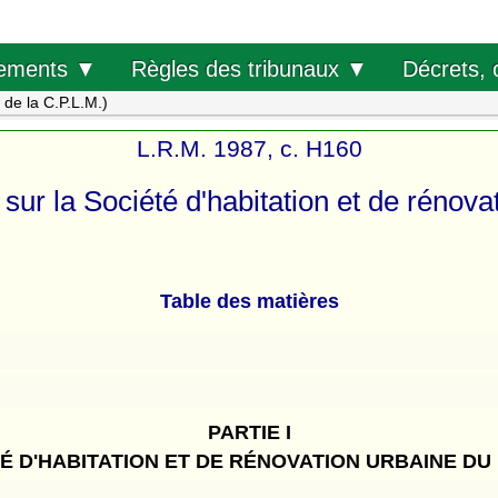
Décrets, 
ements ▼
Règles des tribunaux ▼
s de la C.P.L.M.)
L.R.M. 1987, c. H160
 sur la Société d'habitation et de rénova
Table des matières
PARTIE I
TÉ D'HABITATION ET DE RÉNOVATION URBAINE DU