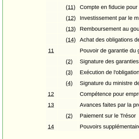
(11)
Compte en fiducie pour
(12)
Investissement par le m
(13)
Remboursement au go
(14)
Achat des obligations de
11
Pouvoir de garantie du
(2)
Signature des garanties
(3)
Exécution de l'obligatio
(4)
Signature du ministre 
12
Compétence pour empru
13
Avances faites par la p
(2)
Paiement sur le Trésor
14
Pouvoirs supplémentair