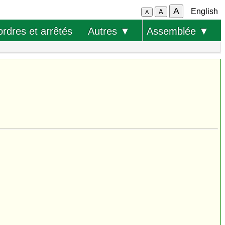
A
English
A
A
ordres et arrêtés
Autres ▼
Assemblée ▼