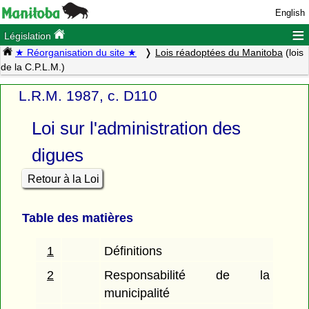
English
≡
Législation
★ Réorganisation du site ★
Lois réadoptées du Manitoba
(lois
de la C.P.L.M.)
L.R.M. 1987, c. D110
Loi sur l'administration des
digues
Retour à la Loi
Table des matières
1
Définitions
2
Responsabilité de la
municipalité