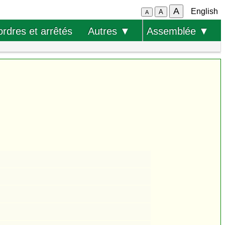
A
English
A
A
ordres et arrêtés
Autres ▼
Assemblée ▼