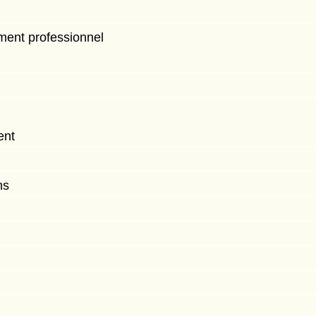
ment professionnel
ent
ns