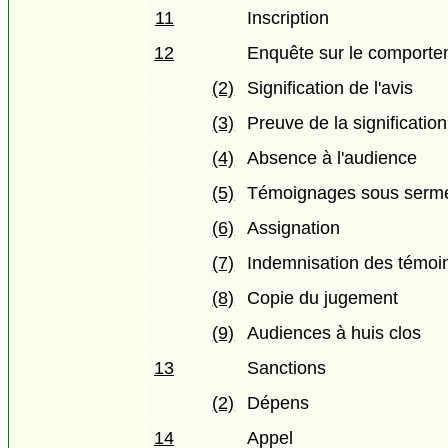
11
Inscription
12
Enquête sur le comporte
(2)
Signification de l'avis
(3)
Preuve de la signification
(4)
Absence à l'audience
(5)
Témoignages sous serm
(6)
Assignation
(7)
Indemnisation des témoi
(8)
Copie du jugement
(9)
Audiences à huis clos
13
Sanctions
(2)
Dépens
14
Appel