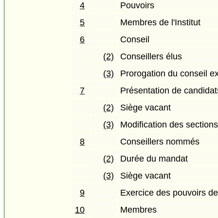
4
Pouvoirs
5
Membres de l'Institut
6
Conseil
(2)
Conseillers élus
(3)
Prorogation du conseil ex
7
Présentation de candidat
(2)
Siège vacant
(3)
Modification des section
8
Conseillers nommés
(2)
Durée du mandat
(3)
Siège vacant
9
Exercice des pouvoirs de l
10
Membres