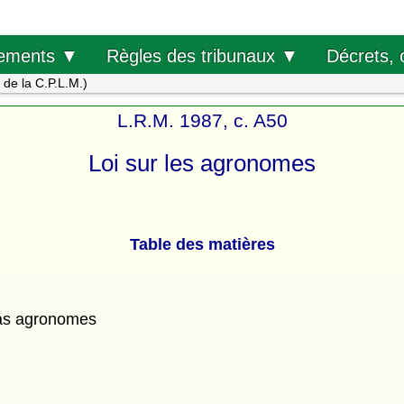
Décrets, 
ements ▼
Règles des tribunaux ▼
s de la C.P.L.M.)
L.R.M. 1987, c. A50
Loi sur les agronomes
Table des matières
pas agronomes