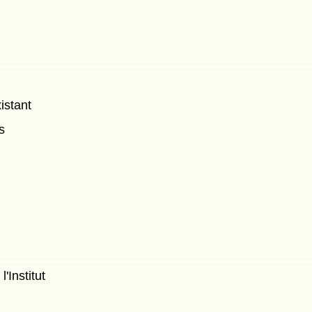
istant
s
s
'Institut