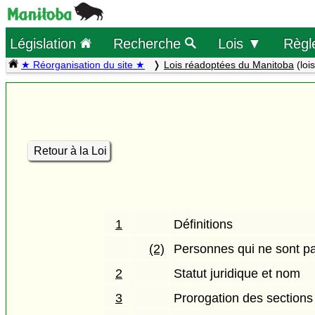
Législation
Recherche
Lois ▼
Règl
★ Réorganisation du site ★
Lois réadoptées du Manitoba
(loi
Retour à la Loi
1
Définitions
(2)
Personnes qui ne sont 
2
Statut juridique et nom
3
Prorogation des sections