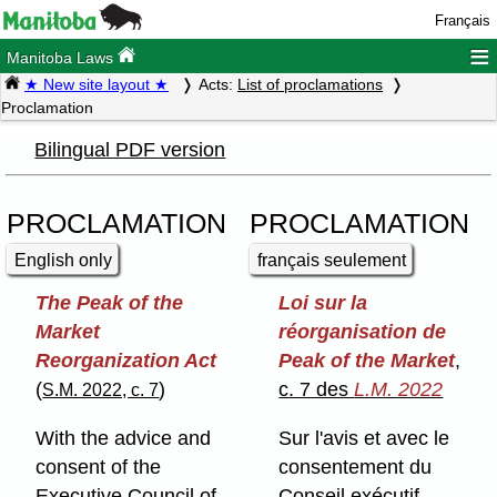
Français
≡
Manitoba Laws
★ New site layout ★
Acts:
List of proclamations
Proclamation
Bilingual PDF version
PROCLAMATION
PROCLAMATION
English only
français seulement
The Peak of the
Loi sur la
Market
réorganisation de
Reorganization Act
Peak of the Market
,
(
)
c. 7 des
L.M. 2022
S.M. 2022, c. 7
With the advice and
Sur l'avis et avec le
consent of the
consentement du
Executive Council of
Conseil exécutif