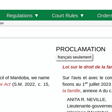
Order
Regulations ▼
Court Rules ▼
ion
PROCLAMATION
français seulement
Loi sur le droit de la fa
cil of Manitoba, we name
Sur l'avis et avec le c
er
w Act
(S.M. 2022, c. 15,
fixons au 1
juillet 2023
la famille
, annexe A du c
ANITA R. NEVILLE,
Lieutenante-gouverne