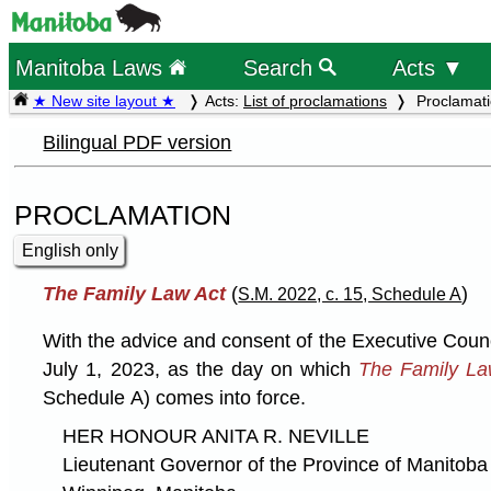
Manitoba Laws
Search
Acts ▼
★ New site layout ★
Acts:
List of proclamations
Proclamat
Bilingual PDF version
PROCLAMATION
English only
The Family Law Act
(
)
S.M. 2022, c. 15, Schedule A
With the advice and consent of the Executive Coun
July 1, 2023, as the day on which
The Family La
Schedule A) comes into force.
HER HONOUR ANITA R. NEVILLE
Lieutenant Governor of the Province of Manitoba