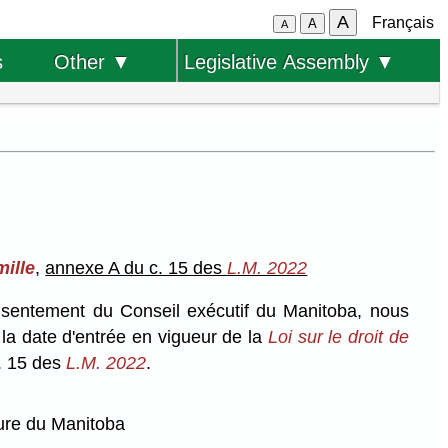
A
Français
A
A
s
Other ▼
Legislative Assembly ▼
mille
,
annexe A du c. 15 des
L.M. 2022
onsentement du Conseil exécutif du Manitoba, nous
 la date d'entrée en vigueur de la
Loi sur le droit de
. 15 des
L.M. 2022
.
ure du Manitoba