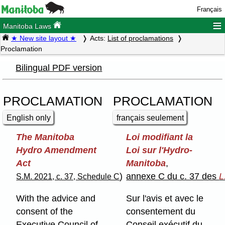
Français
≡
Manitoba Laws
★ New site layout ★
Acts:
List of proclamations
Proclamation
Bilingual PDF version
PROCLAMATION
PROCLAMATION
English only
français seulement
The Manitoba
Loi modifiant la
Hydro Amendment
Loi sur l'Hydro-
Act
Manitoba
,
)
annexe C du c. 37 des
L
S.M. 2021, c. 37, Schedule C
With the advice and
Sur l'avis et avec le
consent of the
consentement du
Executive Council of
Conseil exécutif du