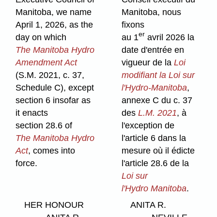
Manitoba, we name
Manitoba, nous
April 1, 2026, as the
fixons
er
day on which
au 1
avril 2026 la
The Manitoba Hydro
date d'entrée en
Amendment Act
vigueur de la
Loi
(S.M. 2021, c. 37,
modifiant la Loi sur
Schedule C), except
l'Hydro-Manitoba
,
section 6 insofar as
annexe C du c. 37
it enacts
des
L.M. 2021
, à
section 28.6 of
l'exception de
The Manitoba Hydro
l'article 6 dans la
Act
, comes into
mesure où il édicte
force.
l'article 28.6 de la
Loi sur
l'Hydro Manitoba
.
HER HONOUR
ANITA R.