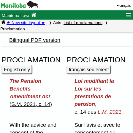
Français
≡
Manitoba Laws
★ New site layout ★
Acts:
List of proclamations
Proclamation
Bilingual PDF version
PROCLAMATION
PROCLAMATION
English only
français seulement
The Pension
Loi modifiant la
Benefits
Loi sur les
Amendment Act
prestations de
(
S.M. 2021, c. 14
)
pension
,
c. 14 des
L.M. 2021
With the advice and
Sur l'avis et avec le
consent of the
consentement du