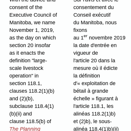
consent of the
consentement du
Executive Council of
Conseil exécutif
Manitoba, we name
du Manitoba, nous
November 1, 2019,
fixons
er
as the day on which
au 1
novembre 2019
section 20 insofar
la date d'entrée en
as it enacts the
vigueur de
definition "large-
l'article 20 dans la
scale livestock
mesure où il édicte
operation" in
la définition
section 118.1,
d'« exploitation de
clauses 118.2(1)(b)
bétail à grande
and (2)(b),
échelle » figurant à
subclause 118.4(1)
l'article 118.1, les
(b)(ii) and
alinéas 118.2(1)b)
clause 118.5(b) of
et (2)b), le sous-
The Planning
alinéa 118.4(1)b)(ii)