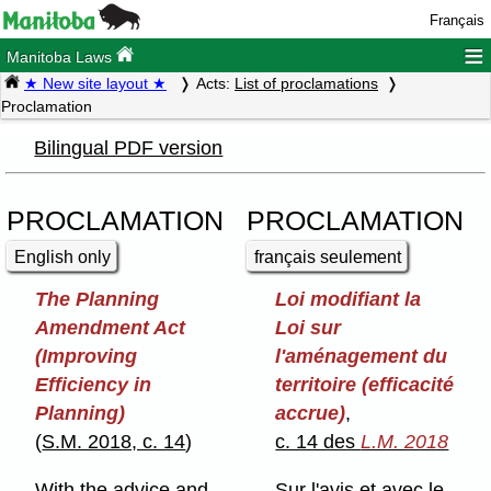
Français
≡
Manitoba Laws
★ New site layout ★
Acts:
List of proclamations
Proclamation
Bilingual PDF version
PROCLAMATION
PROCLAMATION
English only
français seulement
The Planning
Loi modifiant la
Amendment Act
Loi sur
(Improving
l'aménagement du
Efficiency in
territoire (efficacité
Planning)
accrue)
,
(
S.M. 2018, c. 14
)
c. 14 des
L.M. 2018
With the advice and
Sur l'avis et avec le