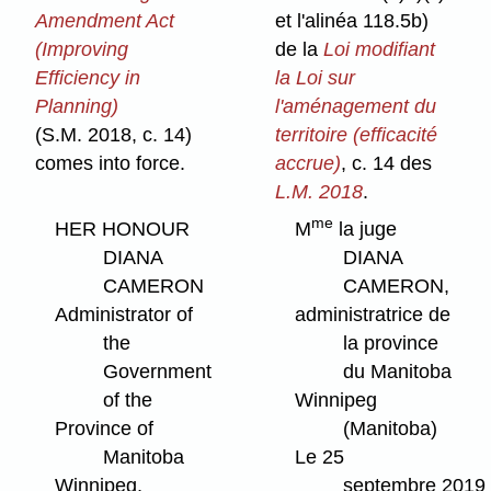
Amendment Act
et l'alinéa 118.5b)
(Improving
de la
Loi modifiant
Efficiency in
la Loi sur
Planning)
l'aménagement du
(S.M. 2018, c. 14)
territoire (efficacité
comes into force.
accrue)
, c. 14 des
L.M. 2018
.
me
HER HONOUR
M
la juge
DIANA
DIANA
CAMERON
CAMERON,
Administrator of
administratrice de
the
la province
Government
du Manitoba
of the
Winnipeg
Province of
(Manitoba)
Manitoba
Le 25
Winnipeg,
septembre 2019