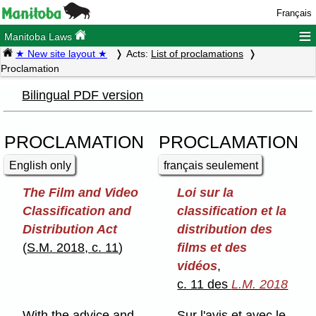
Français
≡
Manitoba Laws
★ New site layout ★
Acts:
List of proclamations
Proclamation
Bilingual PDF version
PROCLAMATION
PROCLAMATION
English only
français seulement
The Film and Video
Loi sur la
Classification and
classification et la
Distribution Act
distribution des
(
S.M. 2018, c. 11
)
films et des
vidéos
,
c. 11 des
L.M. 2018
With the advice and
Sur l'avis et avec le