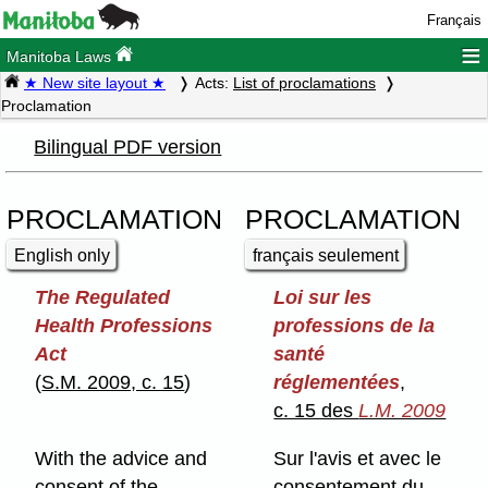
Français
≡
Manitoba Laws
★ New site layout ★
Acts:
List of proclamations
Proclamation
Bilingual PDF version
PROCLAMATION
PROCLAMATION
English only
français seulement
The Regulated
Loi sur les
Health Professions
professions de la
Act
santé
(
S.M. 2009, c. 15
)
réglementées
,
c. 15 des
L.M. 2009
With the advice and
Sur l'avis et avec le
consent of the
consentement du