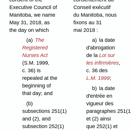
Executive Council of
Conseil exécutif
Manitoba, we name
du Manitoba, nous
May 31, 2018, as
fixons au 31
the day on which
mai 2018 :
(a)
The
a)
la date
Registered
d'abrogation
Nurses Act
de la
Loi sur
(S.M. 1999,
les infirmières
,
c. 36) is
c. 36 des
repealed at the
L.M. 1999
;
beginning of
b)
la date
that day; and
d'entrée en
(b)
vigueur des
subsections 251(1)
paragraphes 251(1
and (2), and
et (2) ainsi
subsection 252(1)
que 252(1) et