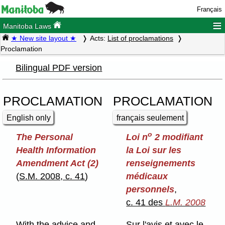
Français
≡
Manitoba Laws
★ New site layout ★
Acts:
List of proclamations
Proclamation
Bilingual PDF version
PROCLAMATION
PROCLAMATION
English only
français seulement
o
The Personal
Loi n
2 modifiant
Health Information
la Loi sur les
Amendment Act (2)
renseignements
(
S.M. 2008, c. 41
)
médicaux
personnels
,
c. 41 des
L.M. 2008
With the advice and
Sur l'avis et avec le