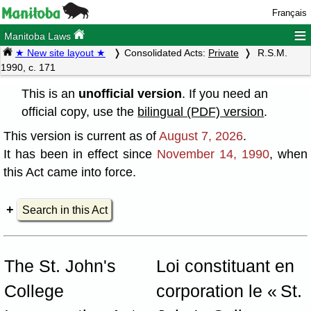
Français
≡
Manitoba Laws
★ New site layout ★
Consolidated Acts:
Private
R.S.M.
1990, c. 171
This is an
unofficial version
. If you need an
official copy, use the
bilingual (PDF) version
.
This version is current as of
August 7, 2026
.
It has been in effect since
November 14, 1990
, when
this Act came into force.
Search in this Act
The St. John's
Loi constituant en
College
corporation le « St.