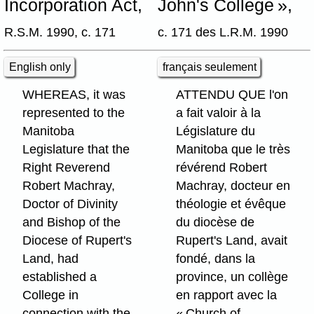
Incorporation Act,
John's College »,
R.S.M. 1990, c. 171
c. 171 des L.R.M. 1990
English only
français seulement
WHEREAS, it was
ATTENDU QUE l'on
represented to the
a fait valoir à la
Manitoba
Législature du
Legislature that the
Manitoba que le très
Right Reverend
révérend Robert
Robert Machray,
Machray, docteur en
Doctor of Divinity
théologie et évêque
and Bishop of the
du diocèse de
Diocese of Rupert's
Rupert's Land, avait
Land, had
fondé, dans la
established a
province, un collège
College in
en rapport avec la
connection with the
« Church of