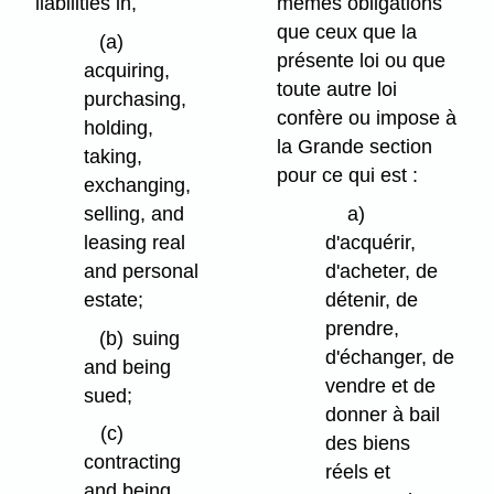
liabilities in,
mêmes obligations
que ceux que la
(a)
présente loi ou que
acquiring,
toute autre loi
purchasing,
confère ou impose à
holding,
la Grande section
taking,
pour ce qui est :
exchanging,
selling, and
a)
leasing real
d'acquérir,
and personal
d'acheter, de
estate;
détenir, de
prendre,
(b)
suing
d'échanger, de
and being
vendre et de
sued;
donner à bail
(c)
des biens
contracting
réels et
and being