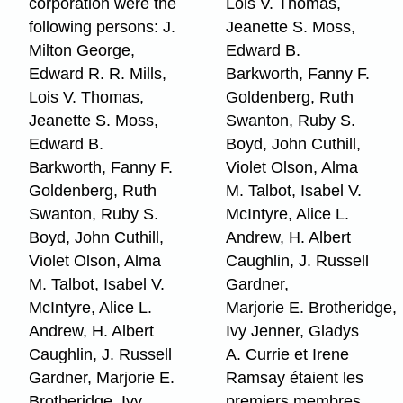
corporation were the
Lois V. Thomas,
following persons: J.
Jeanette S. Moss,
Milton George,
Edward B.
Edward R. R. Mills,
Barkworth, Fanny F.
Lois V. Thomas,
Goldenberg, Ruth
Jeanette S. Moss,
Swanton, Ruby S.
Edward B.
Boyd, John Cuthill,
Barkworth, Fanny F.
Violet Olson, Alma
Goldenberg, Ruth
M. Talbot, Isabel V.
Swanton, Ruby S.
McIntyre, Alice L.
Boyd, John Cuthill,
Andrew, H. Albert
Violet Olson, Alma
Caughlin, J. Russell
M. Talbot, Isabel V.
Gardner,
McIntyre, Alice L.
Marjorie E. Brotheridge,
Andrew, H. Albert
Ivy Jenner, Gladys
Caughlin, J. Russell
A. Currie et Irene
Gardner, Marjorie E.
Ramsay étaient les
Brotheridge, Ivy
premiers membres