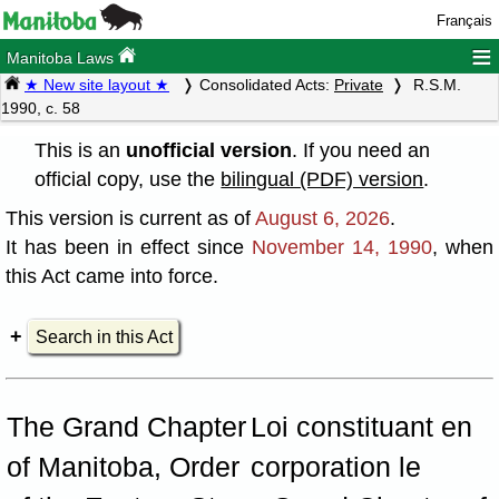
Français
≡
Manitoba Laws
★ New site layout ★
Consolidated Acts:
Private
R.S.M.
1990, c. 58
This is an
unofficial version
. If you need an
official copy, use the
bilingual (PDF) version
.
This version is current as of
August 6, 2026
.
It has been in effect since
November 14, 1990
, when
this Act came into force.
Search in this Act
The Grand Chapter
Loi constituant en
of Manitoba, Order
corporation le