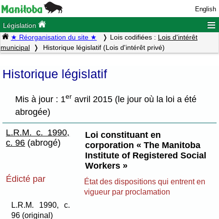
English
≡
Législation
★ Réorganisation du site ★
Lois codifiées :
Lois d'intérêt
municipal
Historique législatif (Lois d'intérêt privé)
Historique législatif
er
Mis à jour : 1
avril 2015 (le jour où la loi a été
abrogée)
L.R.M. c. 1990,
Loi constituant en
c. 96
(abrogé)
corporation « The Manitoba
Institute of Registered Social
Workers »
Édicté par
État des dispositions qui entrent en
vigueur par proclamation
L.R.M. 1990, c.
96 (original)