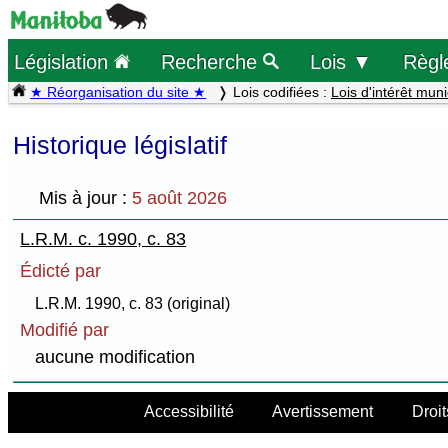
Législation
Recherche
Lois ▼
Règl
★ Réorganisation du site ★
Lois codifiées :
Lois d'intérêt muni
Historique législatif
Mis à jour :
5 août 2026
L.R.M. c. 1990, c. 83
Édicté par
L.R.M. 1990, c. 83 (original)
Modifié par
aucune modification
Accessibilité
Avertissement
Droit