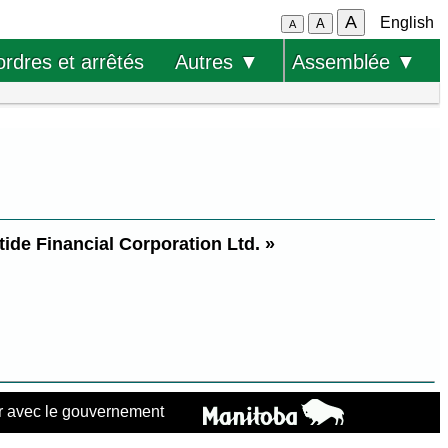
A
English
A
A
ordres et arrêtés
Autres ▼
Assemblée ▼
ntide Financial Corporation Ltd. »
 avec le gouvernement