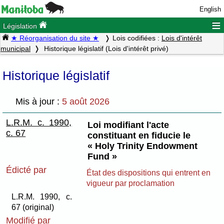
English
≡
Législation
★ Réorganisation du site ★
Lois codifiées :
Lois d'intérêt
municipal
Historique législatif (Lois d'intérêt privé)
Historique législatif
Mis à jour :
5 août 2026
L.R.M. c. 1990,
Loi modifiant l'acte
c. 67
constituant en fiducie le
« Holy Trinity Endowment
Fund »
Édicté par
État des dispositions qui entrent en
vigueur par proclamation
L.R.M. 1990, c.
67 (original)
Modifié par