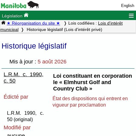
English
≡
Législation
★ Réorganisation du site ★
Lois codifiées :
Lois d'intérêt
municipal
Historique législatif (Lois d'intérêt privé)
Historique législatif
Mis à jour :
5 août 2026
L.R.M. c. 1990,
Loi constituant en corporation
c. 50
le « Elmhurst Golf and
Country Club »
Édicté par
État des dispositions qui entrent en
vigueur par proclamation
L.R.M. 1990, c.
50 (original)
Modifié par
aucune