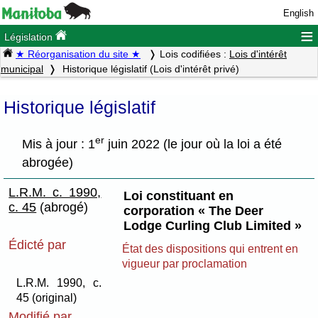
English
≡
Législation
★ Réorganisation du site ★
Lois codifiées :
Lois d'intérêt
municipal
Historique législatif (Lois d'intérêt privé)
Historique législatif
er
Mis à jour : 1
juin 2022 (le jour où la loi a été
abrogée)
L.R.M. c. 1990,
Loi constituant en
c. 45
(abrogé)
corporation « The Deer
Lodge Curling Club Limited »
Édicté par
État des dispositions qui entrent en
vigueur par proclamation
L.R.M. 1990, c.
45 (original)
Modifié par