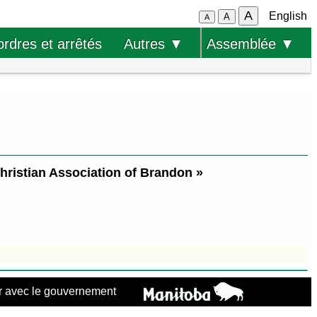
A
English
A
A
ordres et arrêtés
Autres ▼
Assemblée ▼
hristian Association of Brandon »
 avec le gouvernement