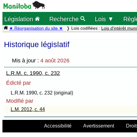
Législation
Recherche
Lois ▼
Règl
★ Réorganisation du site ★
Lois codifiées :
Lois d'intérêt muni
Historique législatif
Mis à jour :
4 août 2026
L.R.M. c. 1990, c. 232
Édicté par
L.R.M. 1990, c. 232 (original)
Modifié par
L.M. 2012, c. 44
Accessibilité
Avertissement
Droit